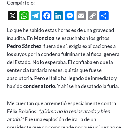
Compártelo:
X
W
T
F
Li
M
E
C
C
h
el
ac
n
es
m
o
o
Lo que he sabido estas horas es de una gravedad
at
e
e
ke
se
ai
p
m
inaudita. En
Moncloa
se escuchaban los gritos.
s
gr
b
dI
n
l
y
p
Pedro Sánchez
, fuera de sí, exigía explicaciones a
A
a
o
n
g
Li
ar
los suyos por la condena fulminante al fiscal general
p
m
o
er
n
ti
del Estado. No lo esperaba. Él confiaba en que la
p
k
k
r
sentencia tardaría meses, quizás que fuese
absolutoria. Pero el fallo ha llegado de inmediato y
ha sido
condenatorio
. Y ahí se ha desatado la furia.
Me cuentan que arremetió especialmente contra
Félix Bolaños:
“¿Cómo no lo tenías atado y bien
atado?”
Fue una explosión de ira, la de un
presidente que no comprende por qué un juez no se