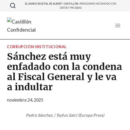
Saltar
EL DIARIO DIGITAL DE ALBERT CASTILLÓN.
PERIODISMO INCÓMODO CON
DATOS Y PRUEBAS
al
contenido
CORRUPCIÓN INSTITUCIONAL
Sánchez está muy
enfadado con la condena
al Fiscal General y le va
a indultar
noviembre 24, 2025
Pedro Sánchez. | Tayfun Salci (Europa Press)