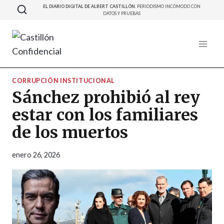
Saltar
EL DIARIO DIGITAL DE ALBERT CASTILLÓN.
PERIODISMO INCÓMODO CON
DATOS Y PRUEBAS
al
contenido
CORRUPCIÓN INSTITUCIONAL
Sánchez prohibió al rey
estar con los familiares
de los muertos
enero 26, 2026