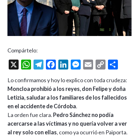
Compártelo:
X
W
T
F
Li
M
E
C
C
h
el
ac
n
es
m
o
o
Lo confirmamos y hoy lo explico con toda crudeza:
at
e
e
ke
se
ai
p
m
Moncloa prohibió a los reyes, don Felipe y doña
s
gr
b
dI
n
l
y
p
Letizia, saludar a los familiares de los fallecidos
A
a
o
n
g
Li
ar
en el accidente de Córdoba
.
p
m
o
er
n
ti
La orden fue clara.
Pedro Sánchez no podía
p
k
k
r
acercarse a las víctimas y no quería volver a ver
al rey solo con ellas
, como ya ocurrió en Paiporta.