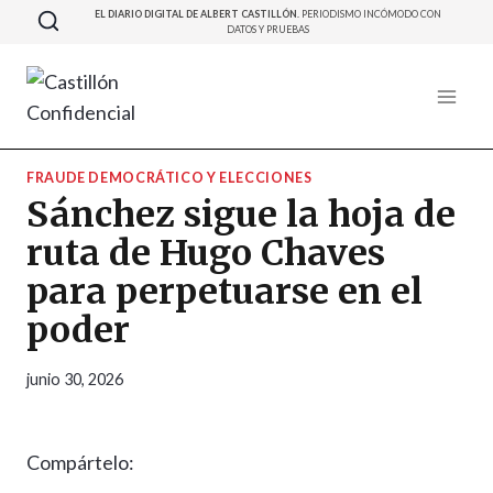
Saltar
EL DIARIO DIGITAL DE ALBERT CASTILLÓN.
PERIODISMO INCÓMODO CON
DATOS Y PRUEBAS
al
contenido
FRAUDE DEMOCRÁTICO Y ELECCIONES
Sánchez sigue la hoja de
ruta de Hugo Chaves
para perpetuarse en el
poder
junio 30, 2026
Compártelo: