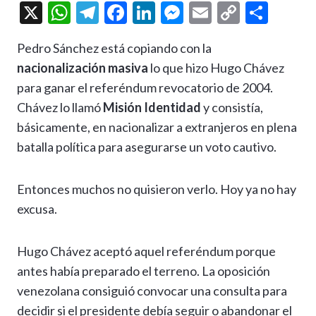
X
W
T
F
Li
M
E
C
C
h
el
ac
n
es
m
o
o
Pedro Sánchez está copiando con la
at
e
e
ke
se
ai
p
m
nacionalización masiva
lo que hizo Hugo Chávez
s
gr
b
dI
n
l
y
p
para ganar el referéndum revocatorio de 2004.
A
a
o
n
g
Li
ar
Chávez lo llamó
Misión Identidad
y consistía,
p
m
o
er
n
ti
básicamente, en nacionalizar a extranjeros en plena
p
k
k
r
batalla política para asegurarse un voto cautivo.
Entonces muchos no quisieron verlo. Hoy ya no hay
excusa.
Hugo Chávez aceptó aquel referéndum porque
antes había preparado el terreno. La oposición
venezolana consiguió convocar una consulta para
decidir si el presidente debía seguir o abandonar el