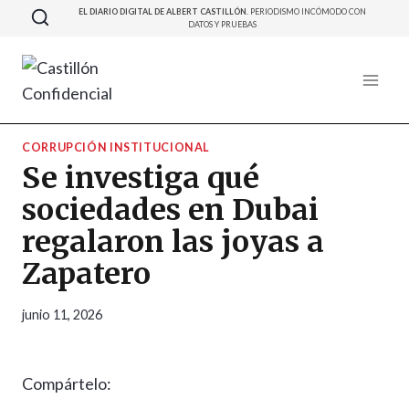
Saltar
EL DIARIO DIGITAL DE ALBERT CASTILLÓN.
PERIODISMO INCÓMODO CON
DATOS Y PRUEBAS
al
contenido
CORRUPCIÓN INSTITUCIONAL
Se investiga qué
sociedades en Dubai
regalaron las joyas a
Zapatero
junio 11, 2026
Compártelo: