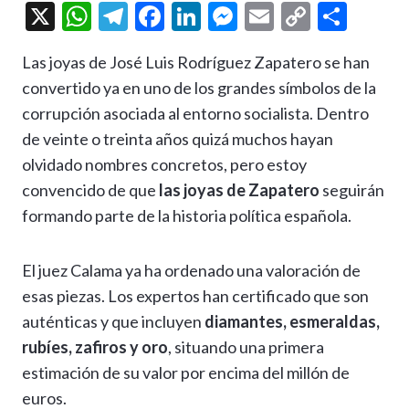
X
W
T
F
Li
M
E
C
C
h
el
ac
n
es
m
o
o
Las joyas de José Luis Rodríguez Zapatero se han
at
e
e
ke
se
ai
p
m
convertido ya en uno de los grandes símbolos de la
s
gr
b
dI
n
l
y
p
corrupción asociada al entorno socialista. Dentro
A
a
o
n
g
Li
ar
de veinte o treinta años quizá muchos hayan
p
m
o
er
n
ti
olvidado nombres concretos, pero estoy
p
k
k
r
convencido de que
las joyas de Zapatero
seguirán
formando parte de la historia política española.
El juez Calama ya ha ordenado una valoración de
esas piezas. Los expertos han certificado que son
auténticas y que incluyen
diamantes, esmeraldas,
rubíes, zafiros y oro
, situando una primera
estimación de su valor por encima del millón de
euros.