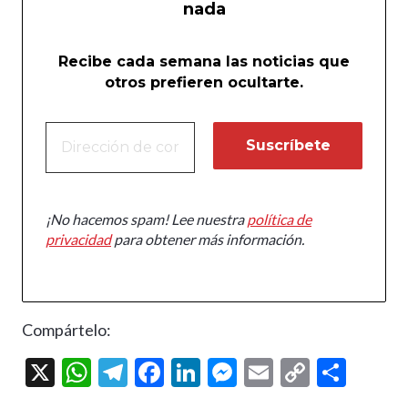
nada
Recibe cada semana las noticias que
otros prefieren ocultarte.
¡No hacemos spam! Lee nuestra
política de
privacidad
para obtener más información.
Compártelo:
X
W
T
F
Li
M
E
C
C
h
el
ac
n
es
m
o
o