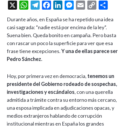
X
W
T
F
Li
M
E
C
C
h
el
ac
n
es
m
o
o
Durante años, en España se ha repetido una idea
at
e
e
ke
se
ai
p
m
casi sagrada: “nadie está por encima de la ley”.
s
gr
b
dI
n
l
y
p
Suena bien. Queda bonito en campaña. Pero basta
A
a
o
n
g
Li
ar
con rascar un poco la superficie para ver que esa
p
m
o
er
n
ti
frase tiene excepciones.
Y una de ellas parece ser
p
k
k
r
Pedro Sánchez.
Hoy, por primera vez en democracia,
tenemos un
presidente del Gobierno rodeado de sospechas,
investigaciones y escándalos
, con una querella
admitida a trámite contra su entorno más cercano,
una esposa implicada en adjudicaciones opacas, y
medios extranjeros hablando de corrupción
institucional mientras en España los grandes