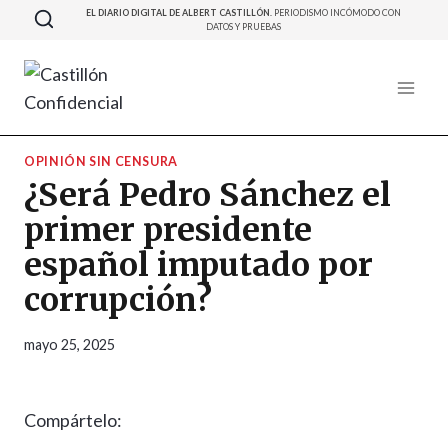
Saltar
EL DIARIO DIGITAL DE ALBERT CASTILLÓN.
PERIODISMO INCÓMODO CON
DATOS Y PRUEBAS
al
contenido
OPINIÓN SIN CENSURA
¿Será Pedro Sánchez el
primer presidente
español imputado por
corrupción?
mayo 25, 2025
Compártelo: