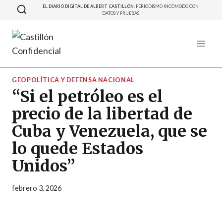
Saltar
EL DIARIO DIGITAL DE ALBERT CASTILLÓN.
PERIODISMO INCÓMODO CON
DATOS Y PRUEBAS
al
contenido
GEOPOLÍTICA Y DEFENSA NACIONAL
“Si el petróleo es el
precio de la libertad de
Cuba y Venezuela, que se
lo quede Estados
Unidos”
febrero 3, 2026