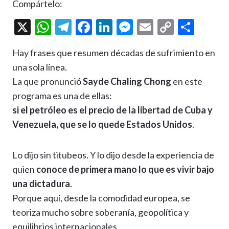
Compártelo:
X
W
T
F
Li
M
E
C
C
h
el
ac
n
es
m
o
o
Hay frases que resumen décadas de sufrimiento en
at
e
e
ke
se
ai
p
m
una sola línea.
s
gr
b
dI
n
l
y
p
La que pronunció
Sayde Chaling Chong
en este
A
a
o
n
g
Li
ar
programa es una de ellas:
p
m
o
er
n
ti
si el petróleo es el precio de la libertad de Cuba y
p
k
k
r
Venezuela, que se lo quede Estados Unidos
.
Lo dijo sin titubeos. Y lo dijo desde la experiencia de
quien
conoce de primera mano lo que es vivir bajo
una dictadura
.
Porque aquí, desde la comodidad europea, se
teoriza mucho sobre soberanía, geopolítica y
equilibrios internacionales.