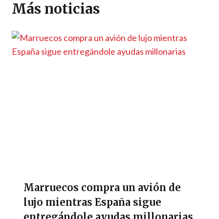
p
m
o
er
n
ti
Más noticias
p
k
k
r
Marruecos compra un avión de
lujo mientras España sigue
entregándole ayudas millonarias