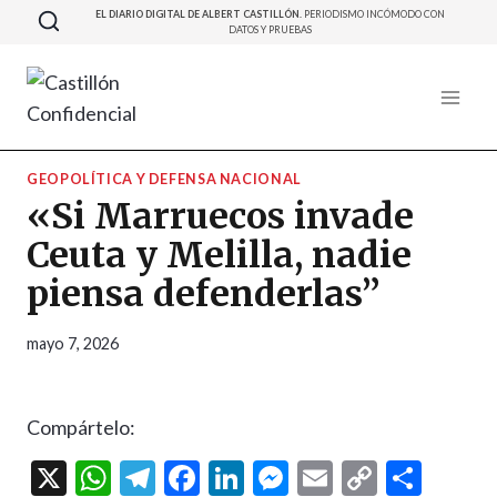
Saltar
EL DIARIO DIGITAL DE ALBERT CASTILLÓN.
PERIODISMO INCÓMODO CON
DATOS Y PRUEBAS
al
contenido
GEOPOLÍTICA Y DEFENSA NACIONAL
«Si Marruecos invade
Ceuta y Melilla, nadie
piensa defenderlas”
mayo 7, 2026
Compártelo:
X
W
T
F
Li
M
E
C
C