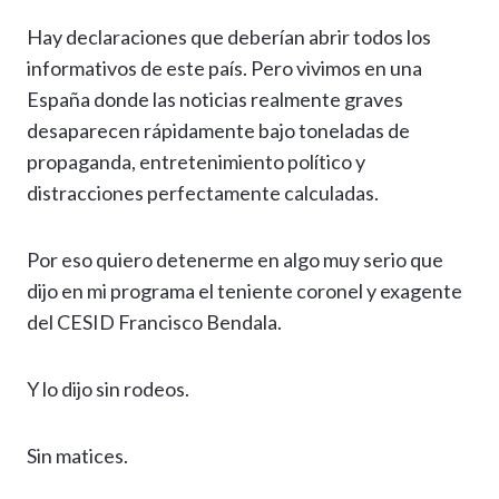
h
el
ac
n
es
m
o
o
Hay declaraciones que deberían abrir todos los
at
e
e
ke
se
ai
p
m
informativos de este país. Pero vivimos en una
s
gr
b
dI
n
l
y
p
España donde las noticias realmente graves
A
a
o
n
g
Li
ar
desaparecen rápidamente bajo toneladas de
p
m
o
er
n
ti
propaganda, entretenimiento político y
p
k
k
r
distracciones perfectamente calculadas.
Por eso quiero detenerme en algo muy serio que
dijo en mi programa el teniente coronel y exagente
del CESID Francisco Bendala.
Y lo dijo sin rodeos.
Sin matices.