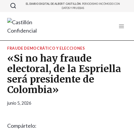
Saltar
EL DIARIO DIGITAL DE ALBERT CASTILLÓN.
PERIODISMO INCÓMODO CON
DATOS Y PRUEBAS
al
contenido
FRAUDE DEMOCRÁTICO Y ELECCIONES
«Si no hay fraude
electoral, de la Espriella
será presidente de
Colombia»
junio 5, 2026
Compártelo: