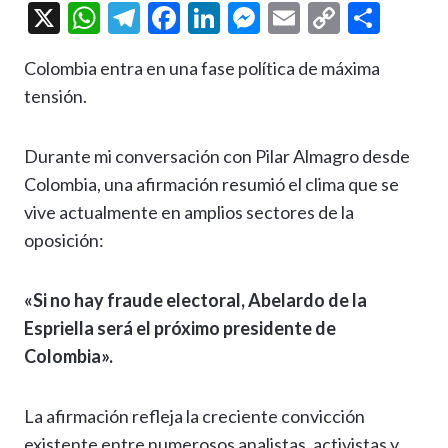
X
W
T
F
Li
M
E
C
C
h
el
ac
n
es
m
o
o
Colombia entra en una fase política de máxima
at
e
e
ke
se
ai
p
m
tensión.
s
gr
b
dI
n
l
y
p
A
a
o
n
g
Li
ar
Durante mi conversación con Pilar Almagro desde
p
m
o
er
n
ti
Colombia, una afirmación resumió el clima que se
p
k
k
r
vive actualmente en amplios sectores de la
oposición:
«Si no hay fraude electoral, Abelardo de la
Espriella será el próximo presidente de
Colombia».
La afirmación refleja la creciente convicción
existente entre numerosos analistas, activistas y