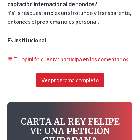
captación internacional de fondos?
Y si la respuesta no es un sí rotundo y transparente,
entonces el problema
no es personal
.
Es
institucional
.
💬 Tu opinión cuenta: participa en los comentarios
Ver programa completo
CARTA AL REY FELIPE
VI: UNA PETICIÓN