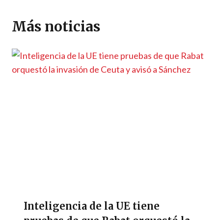
A
a
o
n
g
Li
ar
p
m
o
er
n
ti
Más noticias
p
k
k
r
Inteligencia de la UE tiene