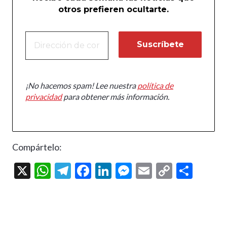
otros prefieren ocultarte.
¡No hacemos spam! Lee nuestra
política de
privacidad
para obtener más información.
Compártelo:
X
W
T
F
Li
M
E
C
C
h
el
ac
n
es
m
o
o
at
e
e
ke
se
ai
p
m
s
gr
b
dI
n
l
y
p