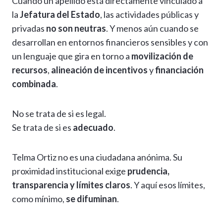
Cuando un apellido está directamente vinculado a
la
Jefatura del Estado
, las actividades públicas y
privadas
no son neutras
. Y menos aún cuando se
desarrollan en entornos financieros sensibles y con
un lenguaje que gira en torno a
movilización de
recursos
,
alineación de incentivos
y
financiación
combinada
.
No se trata de si es legal.
Se trata de si es
adecuado
.
Telma Ortiz no es una ciudadana anónima. Su
proximidad institucional exige
prudencia,
transparencia y límites claros
. Y aquí esos límites,
como mínimo,
se difuminan
.