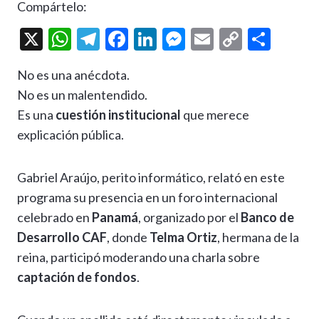
Compártelo:
X
W
T
F
Li
M
E
C
C
h
el
ac
n
es
m
o
o
No es una anécdota.
at
e
e
ke
se
ai
p
m
No es un malentendido.
s
gr
b
dI
n
l
y
p
Es una
cuestión institucional
que merece
A
a
o
n
g
Li
ar
explicación pública.
p
m
o
er
n
ti
p
k
k
r
Gabriel Araújo, perito informático, relató en este
programa su presencia en un foro internacional
celebrado en
Panamá
, organizado por el
Banco de
Desarrollo CAF
, donde
Telma Ortiz
, hermana de la
reina, participó moderando una charla sobre
captación de fondos
.