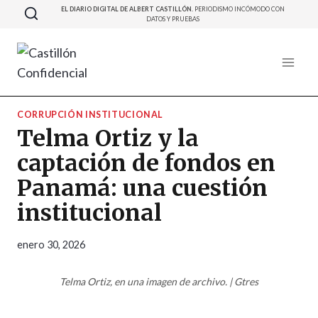
Saltar
EL DIARIO DIGITAL DE ALBERT CASTILLÓN.
PERIODISMO INCÓMODO CON
DATOS Y PRUEBAS
al
contenido
CORRUPCIÓN INSTITUCIONAL
Telma Ortiz y la
captación de fondos en
Panamá: una cuestión
institucional
enero 30, 2026
Telma Ortiz, en una imagen de archivo. | Gtres