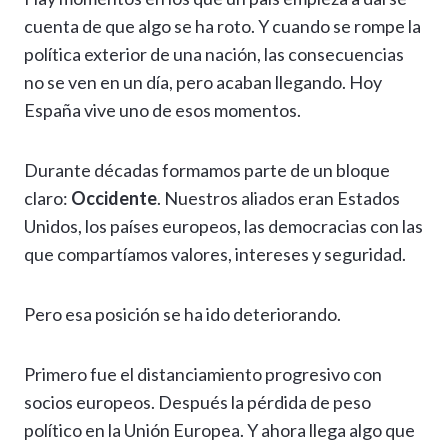
at
e
e
ke
se
ai
p
m
cuenta de que algo se ha roto. Y cuando se rompe la
s
gr
b
dI
n
l
y
p
política exterior de una nación, las consecuencias
A
a
o
n
g
Li
ar
no se ven en un día, pero acaban llegando. Hoy
p
m
o
er
n
ti
España vive uno de esos momentos.
p
k
k
r
Durante décadas formamos parte de un bloque
claro:
Occidente
. Nuestros aliados eran Estados
Unidos, los países europeos, las democracias con las
que compartíamos valores, intereses y seguridad.
Pero esa posición se ha ido deteriorando.
Primero fue el distanciamiento progresivo con
socios europeos. Después la pérdida de peso
político en la Unión Europea. Y ahora llega algo que