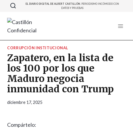
Saltar
EL DIARIO DIGITAL DE ALBERT CASTILLÓN.
PERIODISMO INCÓMODO CON
DATOS Y PRUEBAS
al
contenido
CORRUPCIÓN INSTITUCIONAL
Zapatero, en la lista de
los 100 por los que
Maduro negocia
inmunidad con Trump
diciembre 17, 2025
Compártelo: