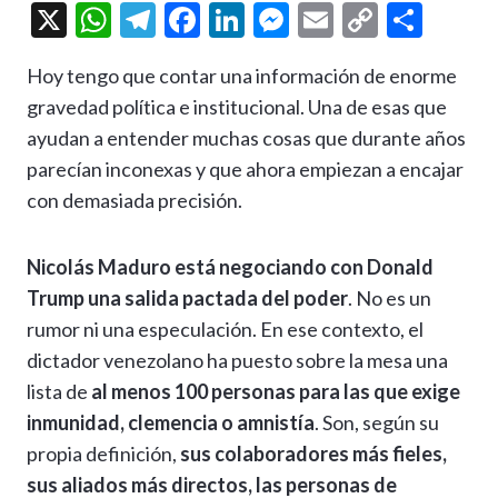
X
W
T
F
Li
M
E
C
C
h
el
ac
n
es
m
o
o
Hoy tengo que contar una información de enorme
at
e
e
ke
se
ai
p
m
gravedad política e institucional. Una de esas que
s
gr
b
dI
n
l
y
p
ayudan a entender muchas cosas que durante años
A
a
o
n
g
Li
ar
parecían inconexas y que ahora empiezan a encajar
p
m
o
er
n
ti
con demasiada precisión.
p
k
k
r
Nicolás Maduro está negociando con Donald
Trump una salida pactada del poder
. No es un
rumor ni una especulación. En ese contexto, el
dictador venezolano ha puesto sobre la mesa una
lista de
al menos 100 personas para las que exige
inmunidad, clemencia o amnistía
. Son, según su
propia definición,
sus colaboradores más fieles,
sus aliados más directos, las personas de