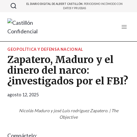
Saltar
EL DIARIO DIGITAL DE ALBERT CASTILLÓN.
PERIODISMO INCÓMODO CON
DATOS Y PRUEBAS
al
contenido
GEOPOLÍTICA Y DEFENSA NACIONAL
Zapatero, Maduro y el
dinero del narco:
¿investigados por el FBI?
agosto 12, 2025
Nicolás Maduro y josé Luis rodríguez Zapatero. | The
Objective
Compártelo: