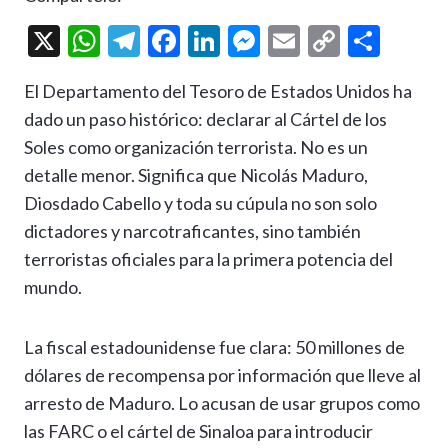
X
W
T
F
Li
M
E
C
C
h
el
ac
n
es
m
o
o
El Departamento del Tesoro de Estados Unidos ha
at
e
e
ke
se
ai
p
m
dado un paso histórico: declarar al Cártel de los
s
gr
b
dI
n
l
y
p
Soles como organización terrorista. No es un
A
a
o
n
g
Li
ar
detalle menor. Significa que Nicolás Maduro,
p
m
o
er
n
ti
Diosdado Cabello y toda su cúpula no son solo
p
k
k
r
dictadores y narcotraficantes, sino también
terroristas oficiales para la primera potencia del
mundo.
La fiscal estadounidense fue clara: 50 millones de
dólares de recompensa por información que lleve al
arresto de Maduro. Lo acusan de usar grupos como
las FARC o el cártel de Sinaloa para introducir