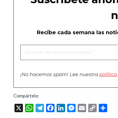
n
Recibe cada semana las notic
¡No hacemos spam! Lee nuestra
polític
Compártelo:
X
W
T
F
Li
M
E
C
C
h
el
ac
n
es
m
o
o