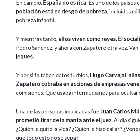
En cambio,
España no es rica.
Es uno de los países 
población está en riesgo de pobreza
, incluidos mi
pobreza infantil.
Y mientras tanto,
ellos viven como reyes
.
El socia
Pedro Sánchez, y ahora con Zapatero otra vez. Van 
jeques.
Y por si faltaban datos turbios,
Hugo Carvajal, alias
Zapatero cobraba en acciones de empresas venez
comisiones. Que usaba intermediarios para ocultar
Una de las personas implicadas fue
Juan Carlos Má
prometió tirar de la manta ante el juez
. Al día sigu
¿Quién le quitó la vida? ¿Quién le hizo callar? ¿Ve
que todo esto no se sepa?