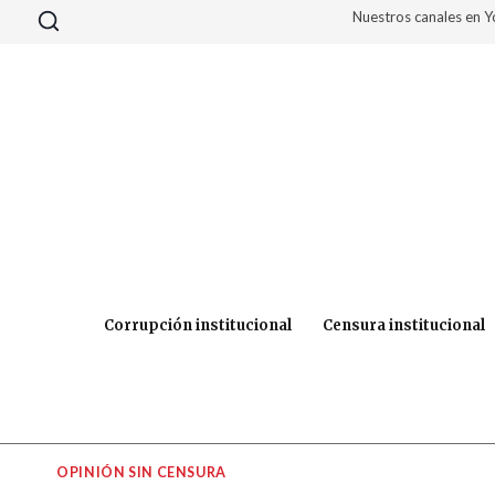
Saltar
Nuestros canales en 
al
contenido
Corrupción institucional
Censura institucional
OPINIÓN SIN CENSURA