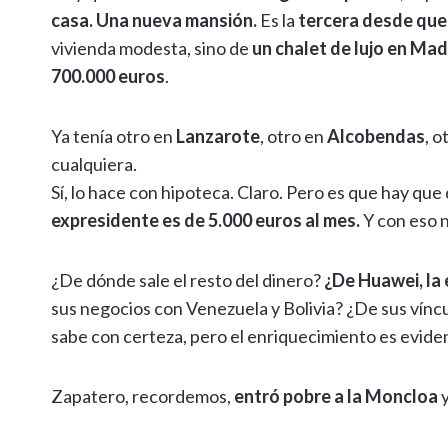
A
a
o
n
g
Li
ar
casa. Una nueva mansión.
Es la
tercera desde que
p
m
o
er
n
ti
vivienda modesta, sino de
un chalet de lujo en Mad
p
k
k
r
700.000 euros
.
Ya tenía otro en
Lanzarote
, otro en
Alcobendas
, o
cualquiera.
Sí, lo hace con hipoteca. Claro. Pero es que hay que
expresidente es de 5.000 euros al mes.
Y con eso n
¿De dónde sale el resto del dinero?
¿De Huawei, la 
sus negocios con Venezuela y Bolivia? ¿De sus vín
sabe con certeza, pero el enriquecimiento es evide
Zapatero, recordemos,
entró pobre a la Moncloa