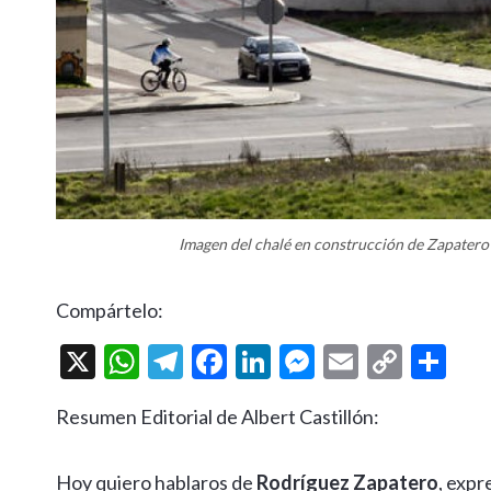
Imagen del chalé en construcción de Zapatero
Compártelo:
X
W
T
F
Li
M
E
C
C
h
el
ac
n
es
m
o
o
Resumen Editorial de Albert Castillón:
at
e
e
ke
se
ai
p
m
s
gr
b
dI
n
l
y
p
Hoy quiero hablaros de
Rodríguez Zapatero
, expr