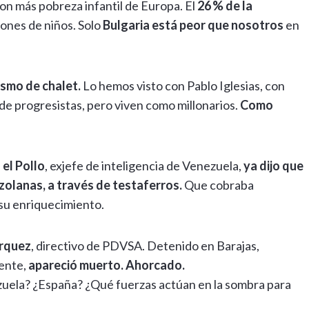
con más pobreza infantil de Europa. El
26 % de la
llones de niños. Solo
Bulgaria está peor que nosotros
en
lismo de chalet.
Lo hemos visto con Pablo Iglesias, con
de progresistas, pero viven como millonarios.
Como
 el Pollo
, exjefe de inteligencia de Venezuela,
ya dijo que
olanas, a través de testaferros.
Que cobraba
 su enriquecimiento.
rquez
, directivo de PDVSA. Detenido en Barajas,
iente,
apareció muerto. Ahorcado.
nezuela? ¿España? ¿Qué fuerzas actúan en la sombra para