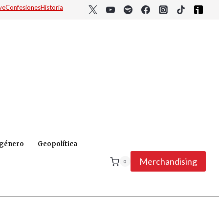
ve
Confesiones
Historia
 género
Geopolítica
Merchandising
0