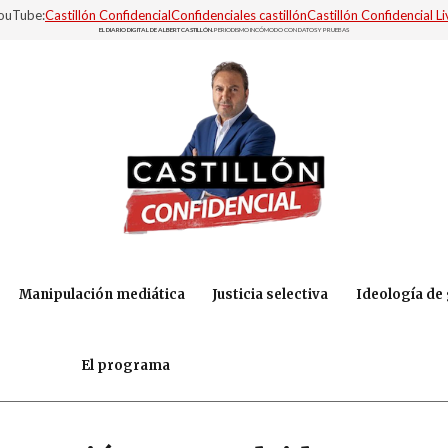
YouTube:
Castillón Confidencial
Confidenciales castillón
Castillón Confidencial Li
EL DIARIO DIGITAL DE ALBERT CASTILLÓN.
PERIODISMO INCÓMODO CON DATOS Y PRUEBAS
Manipulación mediática
Justicia selectiva
Ideología de
El programa