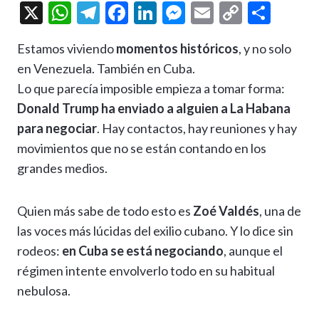
X
W
T
F
Li
M
E
C
C
h
el
ac
n
es
m
o
o
Estamos viviendo
momentos históricos
, y no solo
at
e
e
ke
se
ai
p
m
en Venezuela. También en Cuba.
s
gr
b
dI
n
l
y
p
Lo que parecía imposible empieza a tomar forma:
A
a
o
n
g
Li
ar
Donald Trump ha enviado a alguien a La Habana
p
m
o
er
n
ti
para negociar
. Hay contactos, hay reuniones y hay
p
k
k
r
movimientos que no se están contando en los
grandes medios.
Quien más sabe de todo esto es
Zoé Valdés
, una de
las voces más lúcidas del exilio cubano. Y lo dice sin
rodeos:
en Cuba se está negociando
, aunque el
régimen intente envolverlo todo en su habitual
nebulosa.