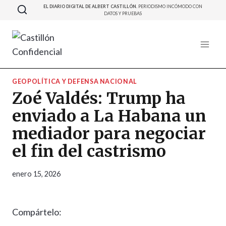
Saltar
EL DIARIO DIGITAL DE ALBERT CASTILLÓN.
PERIODISMO INCÓMODO CON
DATOS Y PRUEBAS
al
contenido
GEOPOLÍTICA Y DEFENSA NACIONAL
Zoé Valdés: Trump ha
enviado a La Habana un
mediador para negociar
el fin del castrismo
enero 15, 2026
Compártelo: