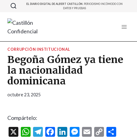
Saltar
EL DIARIO DIGITAL DE ALBERT CASTILLÓN.
PERIODISMO INCÓMODO CON
DATOS Y PRUEBAS
al
contenido
CORRUPCIÓN INSTITUCIONAL
Begoña Gómez ya tiene
la nacionalidad
dominicana
octubre 23, 2025
Compártelo:
X
W
T
F
Li
M
E
C
C