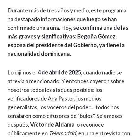
h
el
ac
n
es
m
o
o
Durante más de tres años y medio, este programa
at
e
e
ke
se
ai
p
m
ha destapado informaciones que luego se han
s
gr
b
dI
n
l
y
p
confirmado una a una. Hoy,
se confirma una de las
A
a
o
n
g
Li
ar
más graves y significativas: Begoña Gómez,
p
m
o
er
n
ti
esposa del presidente del Gobierno, ya tiene la
p
k
k
r
nacionalidad dominicana
.
Lo dijimos el
4 de abril de 2025
, cuando nadie se
atrevía a mencionarlo. Y entonces cayeron sobre
nosotros todos los ataques posibles: los
verificadores de Ana Pastor, los medios
generalistas, los voceros del poder… todos nos
señalaron como difusores de “bulos”. Seis meses
después,
Víctor de Aldama
lo reconoce
públicamente en
Telemadrid
, en una entrevista con