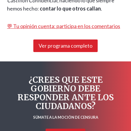
Castillón Confidencial
, haciendo lo que siempre
hemos hecho:
contar lo que otros callan
.
💬 Tu opinión cuenta: participa en los comentarios
Ver programa completo
¿CREES QUE ESTE
GOBIERNO DEBE
RESPONDER ANTE LOS
CIUDADANOS?
SÚMATE A LA MOCIÓN DE CENSURA