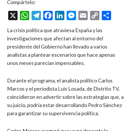
Compártelo:
X
W
T
F
Li
M
E
C
C
h
el
ac
n
es
m
o
o
La crisis política que atraviesa España y las
at
e
e
ke
se
ai
p
m
investigaciones que afectan al entorno del
s
gr
b
dI
n
l
y
p
presidente del Gobierno han llevado a varios
A
a
o
n
g
Li
ar
analistas a plantear escenarios que hace apenas
p
m
o
er
n
ti
unos meses parecían impensables.
p
k
k
r
Durante el programa, el analista político Carlos
Marcos y el periodista Luis Losada, de Distrito TV,
coincidieron en advertir sobre las estrategias que, a
su juicio, podría estar desarrollando Pedro Sánchez
para garantizar su supervivencia política.
Carlos Marcos aseguró que ya no descarta la