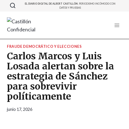
Saltar
EL DIARIO DIGITAL DE ALBERT CASTILLÓN.
PERIODISMO INCÓMODO CON
DATOS Y PRUEBAS
al
contenido
FRAUDE DEMOCRÁTICO Y ELECCIONES
Carlos Marcos y Luis
Losada alertan sobre la
estrategia de Sánchez
para sobrevivir
políticamente
junio 17, 2026