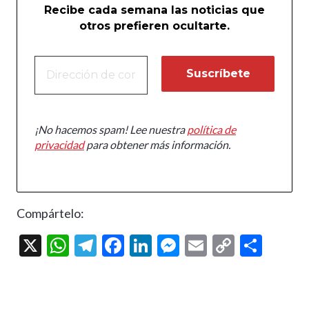
Recibe cada semana las noticias que
otros prefieren ocultarte.
¡No hacemos spam! Lee nuestra
política de
privacidad
para obtener más información.
Compártelo:
X
W
T
F
Li
M
E
C
C
h
el
ac
n
es
m
o
o
at
e
e
ke
se
ai
p
m