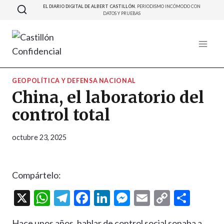
Saltar
EL DIARIO DIGITAL DE ALBERT CASTILLÓN.
PERIODISMO INCÓMODO CON
DATOS Y PRUEBAS
al
contenido
GEOPOLÍTICA Y DEFENSA NACIONAL
China, el laboratorio del
control total
octubre 23, 2025
Compártelo:
X
W
T
F
Li
M
E
C
C
h
el
ac
n
es
m
o
o
Hace unos años, hablar de control social sonaba a