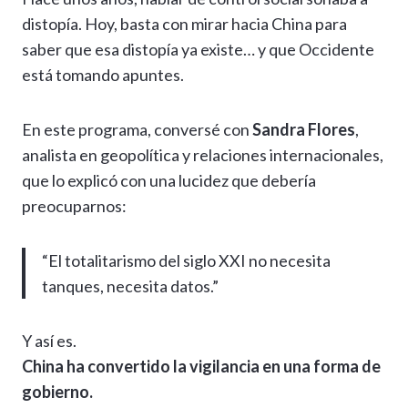
at
e
e
ke
se
ai
p
m
distopía. Hoy, basta con mirar hacia China para
s
gr
b
dI
n
l
y
p
saber que esa distopía ya existe… y que Occidente
A
a
o
n
g
Li
ar
está tomando apuntes.
p
m
o
er
n
ti
p
k
k
r
En este programa, conversé con
Sandra Flores
,
analista en geopolítica y relaciones internacionales,
que lo explicó con una lucidez que debería
preocuparnos:
“El totalitarismo del siglo XXI no necesita
tanques, necesita datos.”
Y así es.
China ha convertido la vigilancia en una forma de
gobierno.