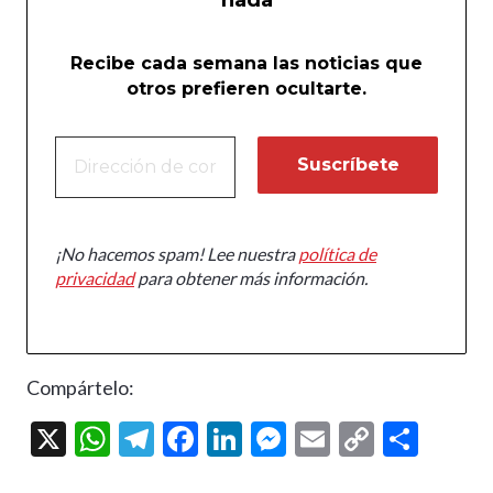
nada
Recibe cada semana las noticias que
otros prefieren ocultarte.
¡No hacemos spam! Lee nuestra
política de
privacidad
para obtener más información.
Compártelo:
X
W
T
F
Li
M
E
C
C
h
el
ac
n
es
m
o
o