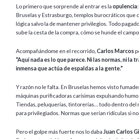
Lo primero que sorprende al entrar es la
opulencia
Bruselas y Estrasburgo, templos burocráticos que 
lógica salvo la de mantener privilegios. Todo paga
sube la cesta de la compra, cómo se hunde el campo 
Acompañándome en el recorrido,
Carlos Marcos
p
“Aquí nada es lo que parece. Ni las normas, ni la t
inmensa que actúa de espaldas a la gente.”
Y razón no le falta. En Bruselas hemos visto fumade
máquinas purificadoras carísimas expulsando humo a
Tiendas, peluquerías, tintorerías… todo dentro del
para privilegiados. Normas que serían ridículas si n
Pero el golpe más fuerte nos lo daba
Juan Carlos G