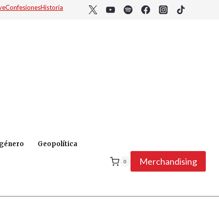
ve
Confesiones
Historia
 género
Geopolítica
Merchandising
0