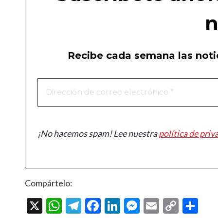
n
Recibe cada semana las notic
¡No hacemos spam! Lee nuestra
política de priv
Compártelo:
X
W
T
F
Li
M
E
C
C