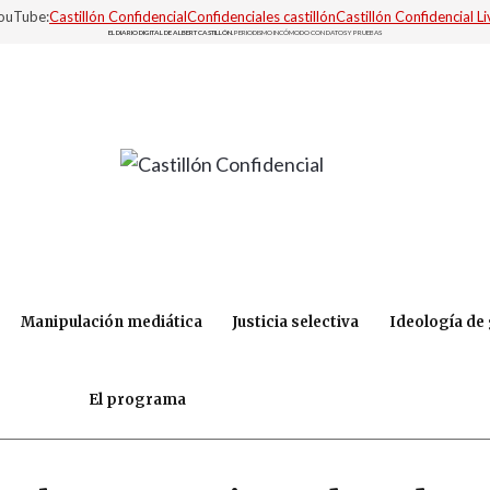
YouTube:
Castillón Confidencial
Confidenciales castillón
Castillón Confidencial Li
EL DIARIO DIGITAL DE ALBERT CASTILLÓN.
PERIODISMO INCÓMODO CON DATOS Y PRUEBAS
Manipulación mediática
Justicia selectiva
Ideología de
El programa