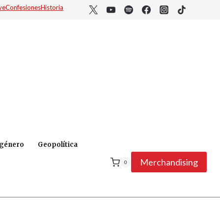
ve
Confesiones
Historia
 género
Geopolítica
Merchandising
0