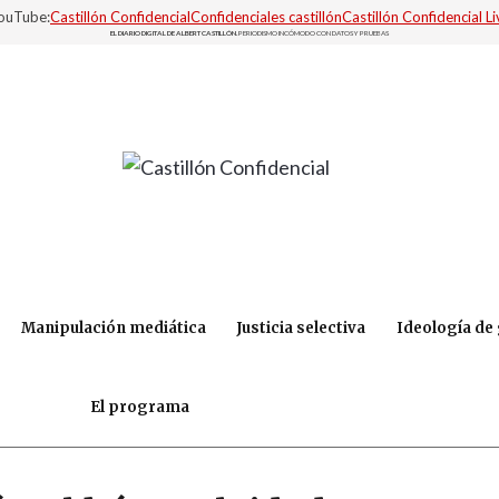
YouTube:
Castillón Confidencial
Confidenciales castillón
Castillón Confidencial Li
EL DIARIO DIGITAL DE ALBERT CASTILLÓN.
PERIODISMO INCÓMODO CON DATOS Y PRUEBAS
Manipulación mediática
Justicia selectiva
Ideología de
El programa