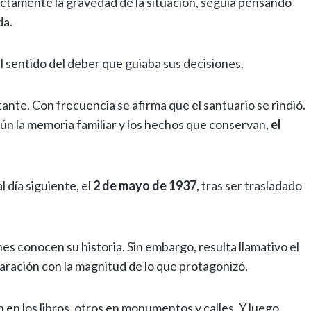
ctamente la gravedad de la situación, seguía pensando
da.
 sentido del deber que guiaba sus decisiones.
nte. Con frecuencia se afirma que el santuario se rindió.
ún la memoria familiar y los hechos que conservan,
el
l día siguiente, el
2 de mayo de 1937
, tras ser trasladado
s conocen su historia. Sin embargo, resulta llamativo el
ración con la magnitud de lo que protagonizó.
n los libros, otros en monumentos y calles. Y luego