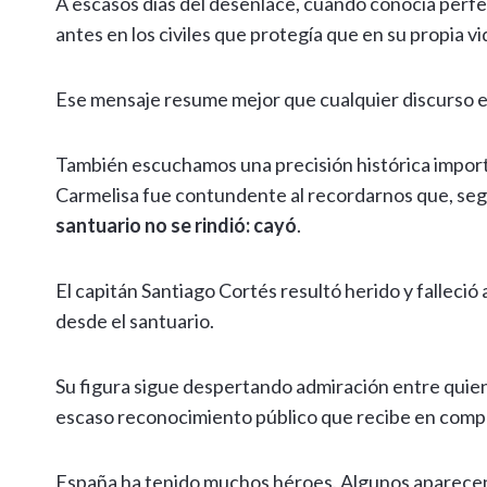
A escasos días del desenlace, cuando conocía perfe
antes en los civiles que protegía que en su propia vi
Ese mensaje resume mejor que cualquier discurso el
También escuchamos una precisión histórica importa
Carmelisa fue contundente al recordarnos que, seg
santuario no se rindió: cayó
.
El capitán Santiago Cortés resultó herido y falleció a
desde el santuario.
Su figura sigue despertando admiración entre quiene
escaso reconocimiento público que recibe en compa
España ha tenido muchos héroes. Algunos aparecen e