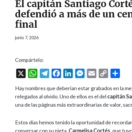
El capitán Santiago Corté
defendió a más de un cent
final
junio 7, 2026
Compártelo:
X
W
T
F
Li
M
E
C
C
h
el
ac
n
es
m
o
o
Hay nombres que deberían estar grabados en la mem
at
e
e
ke
se
ai
p
m
relegados al olvido. Uno de ellos es el del
capitán S
s
gr
b
dI
n
l
y
p
una de las páginas más extraordinarias de valor, sacr
A
a
o
n
g
Li
ar
p
m
o
er
n
ti
Estos días hemos tenido la oportunidad de recordar 
p
k
k
r
conversar con su nieta,
Carmelisa Cortés
, que tuv