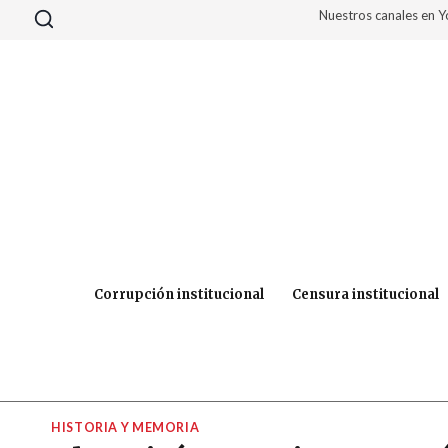
Saltar
Nuestros canales en 
al
contenido
Corrupción institucional
Censura institucional
HISTORIA Y MEMORIA