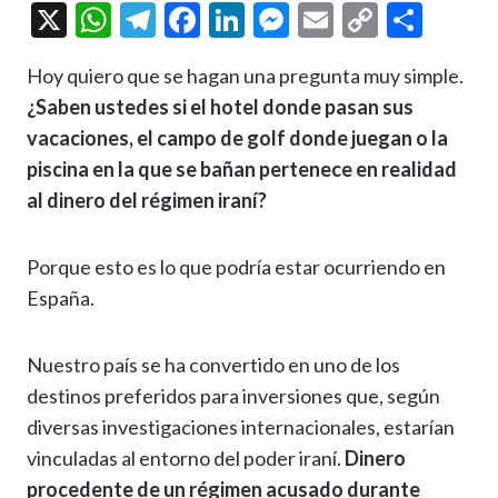
X
W
T
F
Li
M
E
C
C
h
el
ac
n
es
m
o
o
Hoy quiero que se hagan una pregunta muy simple.
at
e
e
ke
se
ai
p
m
¿Saben ustedes si el hotel donde pasan sus
s
gr
b
dI
n
l
y
p
vacaciones, el campo de golf donde juegan o la
A
a
o
n
g
Li
ar
piscina en la que se bañan pertenece en realidad
p
m
o
er
n
ti
al dinero del régimen iraní?
p
k
k
r
Porque esto es lo que podría estar ocurriendo en
España.
Nuestro país se ha convertido en uno de los
destinos preferidos para inversiones que, según
diversas investigaciones internacionales, estarían
vinculadas al entorno del poder iraní.
Dinero
procedente de un régimen acusado durante