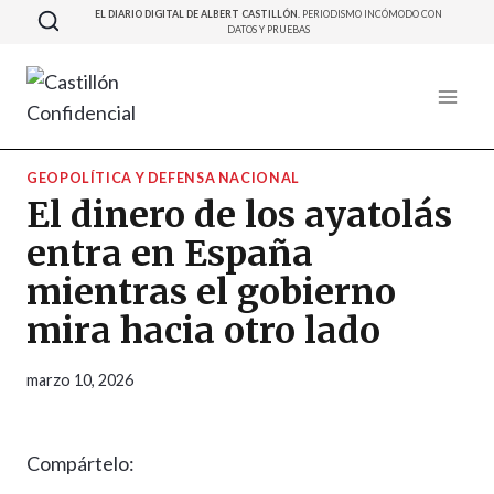
Saltar
EL DIARIO DIGITAL DE ALBERT CASTILLÓN.
PERIODISMO INCÓMODO CON
DATOS Y PRUEBAS
al
contenido
GEOPOLÍTICA Y DEFENSA NACIONAL
El dinero de los ayatolás
entra en España
mientras el gobierno
mira hacia otro lado
marzo 10, 2026
Compártelo: