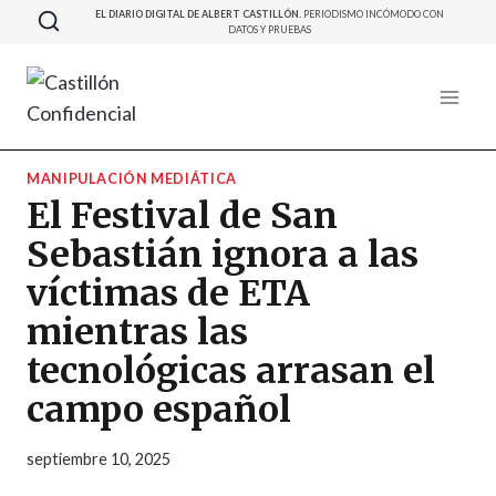
Saltar
EL DIARIO DIGITAL DE ALBERT CASTILLÓN.
PERIODISMO INCÓMODO CON
DATOS Y PRUEBAS
al
contenido
MANIPULACIÓN MEDIÁTICA
El Festival de San
Sebastián ignora a las
víctimas de ETA
mientras las
tecnológicas arrasan el
campo español
septiembre 10, 2025