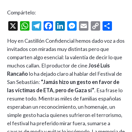
Compártelo:
X
W
T
F
Li
M
E
C
C
h
el
ac
n
es
m
o
o
Hoy en Castillón Confidencial hemos dado voz a dos
at
e
e
ke
se
ai
p
m
invitados con miradas muy distintas pero que
s
gr
b
dI
n
l
y
p
comparten algo esencial: la valentía de decir lo que
A
a
o
n
g
Li
ar
muchos callan. El productor de cine
José Luis
p
m
o
er
n
ti
Rancaño
lo ha dejado claro al hablar del Festival de
p
k
k
r
San Sebastián:
“Jamás hizo un gesto en favor de
las víctimas de ETA, pero de Gaza sí”
. Esa frase lo
resume todo. Mientras miles de familias españolas
esperaban un reconocimiento, un homenaje, un
simple gesto hacia quienes sufrieron el terrorismo,
el festival ha preferido mirar fuera, sumarse a
causas de moda y evitar lo incómodo. La memoria de