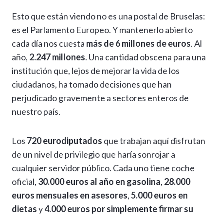
h
el
ac
n
es
m
o
o
Esto que están viendo no es una postal de Bruselas:
at
e
e
ke
se
ai
p
m
es el Parlamento Europeo. Y mantenerlo abierto
s
gr
b
dI
n
l
y
p
cada día nos cuesta
más de 6 millones de euros
. Al
A
a
o
n
g
Li
ar
año,
2.247 millones
. Una cantidad obscena para una
p
m
o
er
n
ti
institución que, lejos de mejorar la vida de los
p
k
k
r
ciudadanos, ha tomado decisiones que han
perjudicado gravemente a sectores enteros de
nuestro país.
Los
720 eurodiputados
que trabajan aquí disfrutan
de un nivel de privilegio que haría sonrojar a
cualquier servidor público. Cada uno tiene coche
oficial,
30.000 euros al año en gasolina
,
28.000
euros mensuales en asesores
,
5.000 euros en
dietas
y
4.000 euros por simplemente firmar su