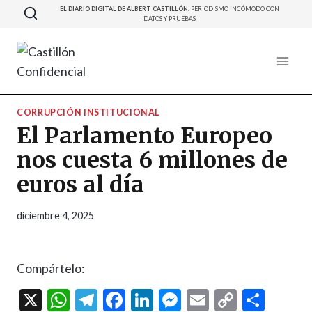
Saltar
EL DIARIO DIGITAL DE ALBERT CASTILLÓN.
PERIODISMO INCÓMODO CON
DATOS Y PRUEBAS
al
contenido
CORRUPCIÓN INSTITUCIONAL
El Parlamento Europeo
nos cuesta 6 millones de
euros al día
diciembre 4, 2025
Compártelo:
X
W
T
F
Li
M
E
C
C