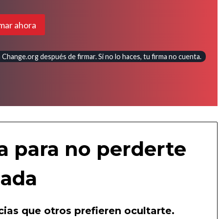
mar ahora
Change.org después de firmar. Si no lo haces, tu firma no cuenta.
a para no perderte
ada
ias que otros prefieren ocultarte.