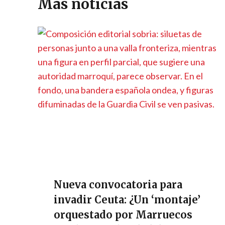
p
m
o
er
n
ti
Más noticias
p
k
k
r
Nueva convocatoria para
invadir Ceuta: ¿Un ‘montaje’
orquestado por Marruecos