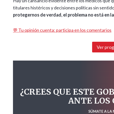
Hay un cansancio evidente entre los médicos que qu
titulares histéricos y decisiones políticas sin senti
protegernos de verdad, el problema no está en la
💬 Tu opinión cuenta: participa en los comentarios
Ver pro
¿CREES QUE ESTE GO
ANTE LOS
SÚMATE A LA