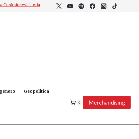
ve
Confesiones
Historia
 género
Geopolítica
Merchandising
0