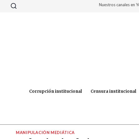
Saltar
Nuestros canales en 
al
contenido
Corrupción institucional
Censura institucional
MANIPULACIÓN MEDIÁTICA