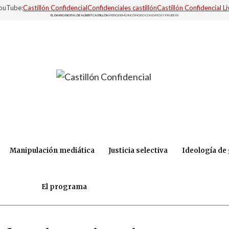
YouTube:
Castillón Confidencial
Confidenciales castillón
Castillón Confidencial Li
EL DIARIO DIGITAL DE ALBERT CASTILLÓN.
PERIODISMO INCÓMODO CON DATOS Y PRUEBAS
Manipulación mediática
Justicia selectiva
Ideología de
El programa