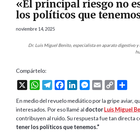
«El principal riesgo no es
los políticos que tenemo
noviembre 14, 2025
Dr. Luis Miguel Benito, especialista en aparato digestivo 
hu
Compártelo:
X
W
T
F
Li
M
E
C
C
h
el
ac
n
es
m
o
o
En medio del revuelo mediático por la gripe aviar, qu
at
e
e
ke
se
ai
p
m
interesados. Por eso llamé al
doctor
Luis Miguel B
s
gr
b
dI
n
l
y
p
contribuyen al ruido. Su respuesta fue tan directa 
A
a
o
n
g
Li
ar
tener los políticos que tenemos.”
p
m
o
er
n
ti