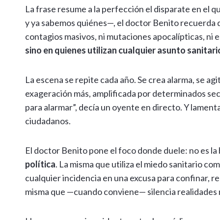
p
k
k
r
La frase resume a la perfección el disparate en el q
y ya sabemos quiénes—, el doctor Benito recuerda qu
contagios masivos, ni mutaciones apocalípticas, ni 
sino en quienes utilizan cualquier asunto sanitari
La escena se repite cada año. Se crea alarma, se ag
exageración más, amplificada por determinados sect
para alarmar”, decía un oyente en directo. Y lame
ciudadanos.
El doctor Benito pone el foco donde duele: no es la b
política
. La misma que utiliza el miedo sanitario c
cualquier incidencia en una excusa para confinar, re
misma que —cuando conviene— silencia realidades 