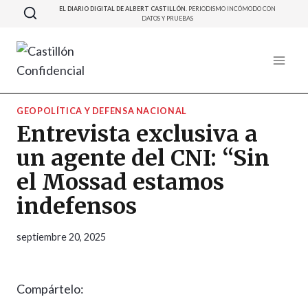
Saltar
EL DIARIO DIGITAL DE ALBERT CASTILLÓN.
PERIODISMO INCÓMODO CON
DATOS Y PRUEBAS
al
contenido
GEOPOLÍTICA Y DEFENSA NACIONAL
Entrevista exclusiva a
un agente del CNI: “Sin
el Mossad estamos
indefensos
septiembre 20, 2025
Compártelo: