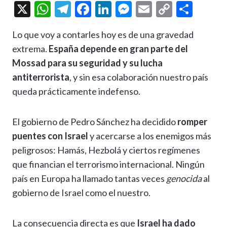
X
W
T
F
Li
M
E
C
C
h
el
ac
n
es
m
o
o
Lo que voy a contarles hoy es de una gravedad
at
e
e
ke
se
ai
p
m
extrema.
España depende en gran parte del
s
gr
b
dI
n
l
y
p
Mossad para su seguridad y su lucha
A
a
o
n
g
Li
ar
antiterrorista
, y sin esa colaboración nuestro país
p
m
o
er
n
ti
queda prácticamente indefenso.
p
k
k
r
El gobierno de Pedro Sánchez ha decidido
romper
puentes con Israel
y acercarse a los enemigos más
peligrosos: Hamás, Hezbolá y ciertos regímenes
que financian el terrorismo internacional. Ningún
país en Europa ha llamado tantas veces
genocida
al
gobierno de Israel como el nuestro.
La consecuencia directa es que
Israel ha dado