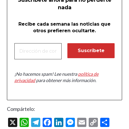
Suscríbete ahora para no perderte
nada
Recibe cada semana las noticias que
otros prefieren ocultarte.
¡No hacemos spam! Lee nuestra
política de
privacidad
para obtener más información.
Compártelo:
X
W
T
F
Li
M
E
C
C