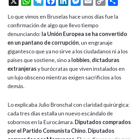
X
W
T
F
Li
M
E
C
C
h
el
ac
n
es
m
o
o
Lo que vimos en Bruselas hace unos días fue la
at
e
e
ke
se
ai
p
m
confirmación de algo que llevo tiempo
s
gr
b
dI
n
l
y
p
denunciando:
la Unión Europea se ha convertido
A
a
o
n
g
Li
ar
en un pantano de corrupción
, un engranaje
p
m
o
er
n
ti
gigantesco que ya no sirve a los ciudadanos ni a los
p
k
k
r
países que sostiene, sino a
lobbies
,
dictaduras
extranjeras
y burócratas que viven instalados en
un lujo obsceno mientras exigen sacrificios a los
demás.
Lo explicaba Julio Bronchal con claridad quirúrgica:
cada tres días estalla un nuevo escándalo de
sobornos en la Eurocámara.
Diputados comprados
por el Partido Comunista Chino. Diputados