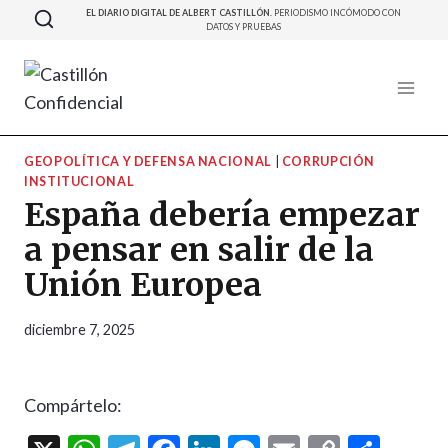
Saltar
EL DIARIO DIGITAL DE ALBERT CASTILLÓN.
PERIODISMO INCÓMODO CON
DATOS Y PRUEBAS
al
contenido
GEOPOLÍTICA Y DEFENSA NACIONAL
|
CORRUPCIÓN
INSTITUCIONAL
España debería empezar
a pensar en salir de la
Unión Europea
diciembre 7, 2025
Compártelo: