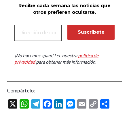
Recibe cada semana las noticias que
otros prefieren ocultarte.
¡No hacemos spam! Lee nuestra
política de
privacidad
para obtener más información.
Compártelo:
X
W
T
F
Li
M
E
C
C
h
el
ac
n
es
m
o
o
at
e
e
ke
se
ai
p
m