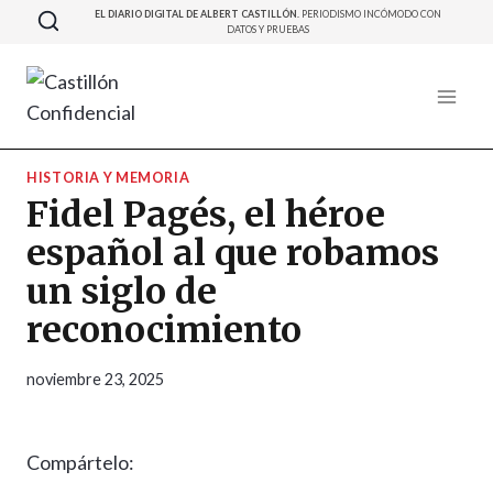
Saltar
EL DIARIO DIGITAL DE ALBERT CASTILLÓN.
PERIODISMO INCÓMODO CON
DATOS Y PRUEBAS
al
contenido
HISTORIA Y MEMORIA
Fidel Pagés, el héroe
español al que robamos
un siglo de
reconocimiento
noviembre 23, 2025
Compártelo: