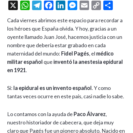
X
W
T
F
Li
M
E
C
C
h
el
ac
n
es
m
o
o
Cada viernes abrimos este espacio para recordar a
at
e
e
ke
se
ai
p
m
los héroes que España olvida. Y hoy, gracias a un
s
gr
b
dI
n
l
y
p
oyente llamado Juan José, hacemos justicia con un
A
a
o
n
g
Li
ar
nombre que debería estar grabado en cada
p
m
o
er
n
ti
maternidad del mundo:
Fidel Pagés
, el
médico
p
k
k
r
militar español
que
inventó la anestesia epidural
en 1921
.
Sí:
la epidural es un invento español
. Y como
tantas veces ocurre en este país, casi nadie lo sabe.
Lo contamos con la ayuda de
Paco Álvarez
,
nuestro historiador de cabecera, que deja muy
claro que Pagés fue un pionero absoluto. Nacido en