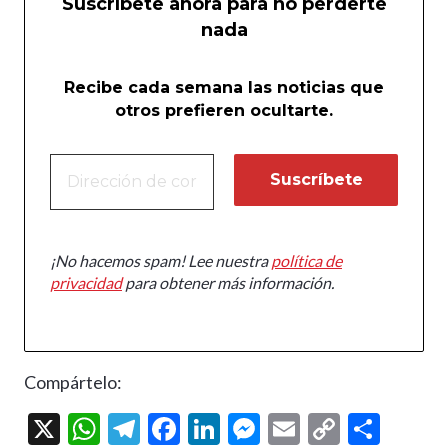
Suscríbete ahora para no perderte
nada
Recibe cada semana las noticias que
otros prefieren ocultarte.
¡No hacemos spam! Lee nuestra
política de
privacidad
para obtener más información.
Compártelo:
X
W
T
F
Li
M
E
C
C