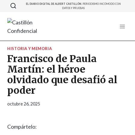
Saltar
EL DIARIO DIGITAL DE ALBERT CASTILLÓN.
PERIODISMO INCÓMODO CON
DATOS Y PRUEBAS
al
contenido
HISTORIA Y MEMORIA
Francisco de Paula
Martín: el héroe
olvidado que desafió al
poder
octubre 26, 2025
Compártelo: