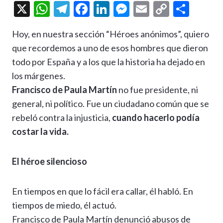
X
W
T
F
Li
M
E
C
C
h
el
ac
n
es
m
o
o
Hoy, en nuestra sección “Héroes anónimos”, quiero
at
e
e
ke
se
ai
p
m
que recordemos a uno de esos hombres que dieron
s
gr
b
dI
n
l
y
p
todo por España y a los que la historia ha dejado en
A
a
o
n
g
Li
ar
los márgenes.
p
m
o
er
n
ti
Francisco de Paula Martín
no fue presidente, ni
p
k
k
r
general, ni político. Fue un ciudadano común que se
rebeló contra la injusticia,
cuando hacerlo podía
costar la vida.
El héroe silencioso
En tiempos en que lo fácil era callar, él habló. En
tiempos de miedo, él actuó.
Francisco de Paula Martín denunció abusos de