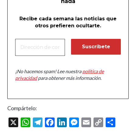
nada
Recibe cada semana las noticias que
otros prefieren ocultarte.
¡No hacemos spam! Lee nuestra
política de
privacidad
para obtener más información.
Compártelo:
X
W
T
F
Li
M
E
C
C
h
el
ac
n
es
m
o
o