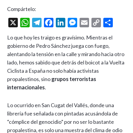
Compártelo:
X
W
T
F
Li
M
E
C
C
h
el
ac
n
es
m
o
o
Lo que hoy les traigo es gravísimo. Mientras el
at
e
e
ke
se
ai
p
m
gobierno de Pedro Sánchez juega con fuego,
s
gr
b
dI
n
l
y
p
alentando la tensión en la calle y mirando hacia otro
A
a
o
n
g
Li
ar
lado, hemos sabido que detrás del boicot a la Vuelta
p
m
o
er
n
ti
Ciclista a España no solo había activistas
p
k
k
r
propalestinos, sino
grupos terroristas
internacionales
.
Lo ocurrido en San Cugat del Vallés, donde una
librería fue señalada con pintadas acusándola de
“cómplice del genocidio” por no ser lo bastante
propalestina, es solo una muestra del clima de odio