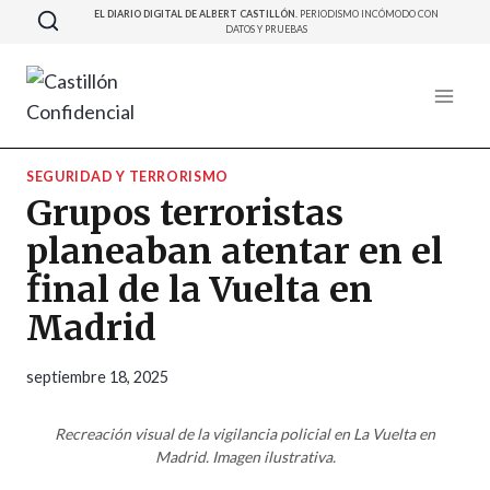
Saltar
EL DIARIO DIGITAL DE ALBERT CASTILLÓN.
PERIODISMO INCÓMODO CON
DATOS Y PRUEBAS
al
contenido
SEGURIDAD Y TERRORISMO
Grupos terroristas
planeaban atentar en el
final de la Vuelta en
Madrid
septiembre 18, 2025
Recreación visual de la vigilancia policial en La Vuelta en
Madrid. Imagen ilustrativa.