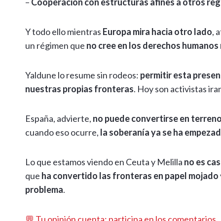
–
Cooperación con estructuras afines a otros re
Y todo ello mientras
Europa mira hacia otro lado
, 
un régimen que
no cree en los derechos humanos n
Yaldune lo resume sin rodeos:
permitir esta presenc
nuestras propias fronteras
. Hoy son activistas i
España, advierte,
no puede convertirse en terreno
cuando eso ocurre,
la soberanía ya se ha empezad
Lo que estamos viendo en Ceuta y Melilla
no es ca
que
ha convertido las fronteras en papel mojado
problema
.
💬 Tu opinión cuenta: participa en los comentarios