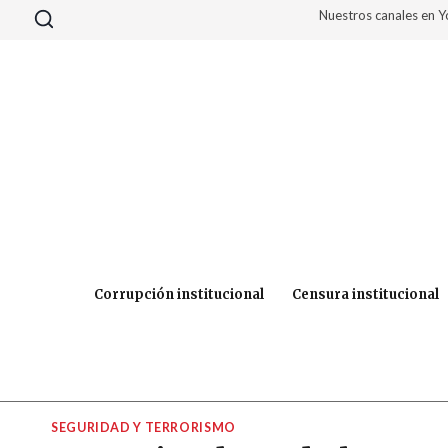
Saltar
Nuestros canales en 
al
contenido
Corrupción institucional
Censura institucional
SEGURIDAD Y TERRORISMO