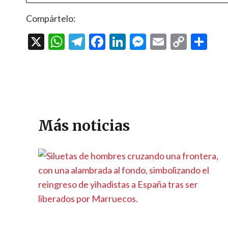
Compártelo:
X
W
T
F
Li
M
E
C
C
h
el
ac
n
es
m
o
o
at
e
e
ke
se
ai
p
m
s
gr
b
dI
n
l
y
p
A
a
o
n
g
Li
ar
p
m
o
er
n
ti
Más noticias
p
k
k
r