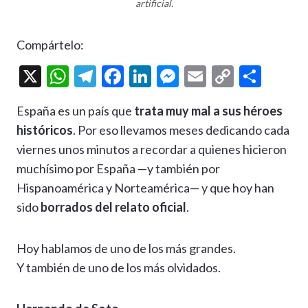
artificial.
Compártelo:
X
W
T
F
Li
M
E
C
C
h
el
ac
n
es
m
o
o
España es un país que
trata muy mal a sus héroes
at
e
e
ke
se
ai
p
m
históricos
. Por eso llevamos meses dedicando cada
s
gr
b
dI
n
l
y
p
viernes unos minutos a recordar a quienes hicieron
A
a
o
n
g
Li
ar
muchísimo por España —y también por
p
m
o
er
n
ti
Hispanoamérica y Norteamérica— y que hoy han
p
k
k
r
sido
borrados del relato oficial
.
Hoy hablamos de uno de los más grandes.
Y también de uno de los más olvidados.