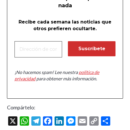
nada
Recibe cada semana las noticias que
otros prefieren ocultarte.
¡No hacemos spam! Lee nuestra
política de
privacidad
para obtener más información.
Compártelo:
X
W
T
F
Li
M
E
C
C