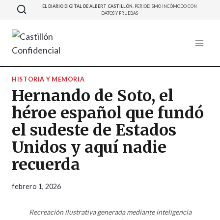
Saltar
EL DIARIO DIGITAL DE ALBERT CASTILLÓN.
PERIODISMO INCÓMODO CON
DATOS Y PRUEBAS
al
contenido
HISTORIA Y MEMORIA
Hernando de Soto, el
héroe español que fundó
el sudeste de Estados
Unidos y aquí nadie
recuerda
febrero 1, 2026
Recreación ilustrativa generada mediante inteligencia