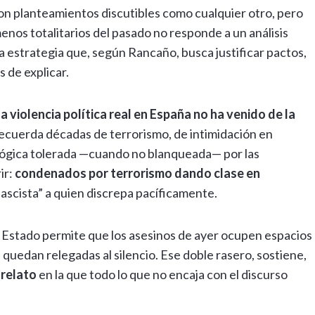
con planteamientos discutibles como cualquier otro, pero
enos totalitarios del pasado no responde a un análisis
a estrategia que, según Rancaño, busca justificar pactos,
s de explicar.
la violencia política real en España no ha venido de la
 Recuerda décadas de terrorismo, de intimidación en
lógica tolerada —cuando no blanqueada— por las
ir:
condenados por terrorismo dando clase en
fascista” a quien discrepa pacíficamente.
 Estado permite que los asesinos de ayer ocupen espacios
s quedan relegadas al silencio. Ese doble rasero, sostiene,
 relato
en la que todo lo que no encaja con el discurso