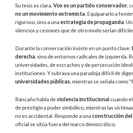
p
k
k
r
Su tesis es clara.
Vox es un partido conservador
, 
no un movimiento extremista
. Equipararlo a fenóm
riguroso, sino a una
estrategia de propaganda
. Un
silencios y cesiones que de otro modo serían difícile
Durante la conversación insiste en un punto clave:
derecha
, sino de entornos radicales de izquierda.
universidades, de escraches y de persecución ideo
instituciones. Y subraya una paradoja difícil de diger
universidades públicas
, mientras se señala como “
Rancaño habla de
violencia institucional
cuando el
de prestigio y poder simbólico, mientras las víctima
no es accidental. Responde a una
construcción del
oficial se sitúa fuera del marco democrático.