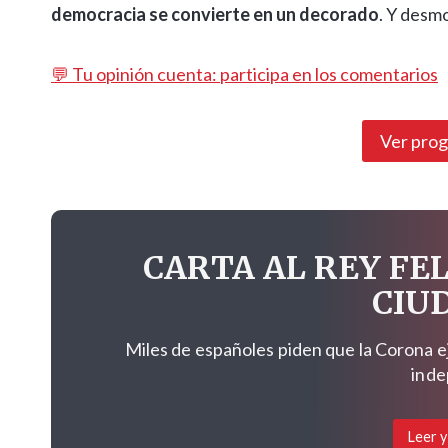
democracia se convierte en un decorado
. Y desm
💬 Tu opinión cuenta: participa en los comentarios
Ver pro
CARTA AL REY FEL
CIU
Miles de españoles piden que la Corona e
inde
Leer y