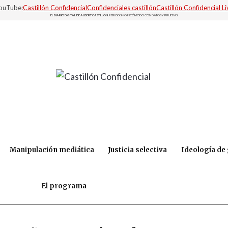
YouTube:
Castillón Confidencial
Confidenciales castillón
Castillón Confidencial Li
EL DIARIO DIGITAL DE ALBERT CASTILLÓN.
PERIODISMO INCÓMODO CON DATOS Y PRUEBAS
Manipulación mediática
Justicia selectiva
Ideología de
El programa