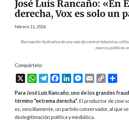
José Luis Rancaño: «En 
derecha, Vox es solo un 
febrero 11, 2026
Recreación ilustrativa de una sala de control televisivo, uti
marcos políticos en
Compártelo:
X
W
T
F
Li
M
E
C
C
h
el
ac
n
es
m
o
o
Para José Luis Rancaño, uno de los grandes fraude
at
e
e
ke
se
ai
p
m
término “extrema derecha”.
El productor de cine s
s
gr
b
dI
n
l
y
p
es, sencillamente, un partido conservador, al que 
A
a
o
n
g
Li
ar
deslegitimación política y mediática.
p
m
o
er
n
ti