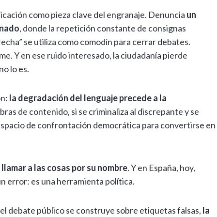
icación como pieza clave del engranaje. Denuncia
un
inado
, donde la repetición constante de consignas
erecha” se utiliza como comodín para cerrar debates.
e. Y en ese ruido interesado, la ciudadanía pierde
o lo es.
ón:
la degradación del lenguaje precede a la
labras de contenido, si se criminaliza al discrepante y se
un espacio de confrontación democrática para convertirse en
e
llamar a las cosas por su nombre
. Y en España, hoy,
 error: es una herramienta política.
l debate público se construye sobre etiquetas falsas,
la