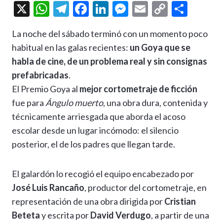
X
W
T
F
Li
M
E
C
C
h
el
ac
n
es
m
o
o
La noche del sábado terminó con un momento poco
at
e
e
ke
se
ai
p
m
habitual en las galas recientes:
un Goya que se
s
gr
b
dI
n
l
y
p
habla de cine, de un problema real y sin consignas
A
a
o
n
g
Li
ar
prefabricadas
.
p
m
o
er
n
ti
El Premio Goya al
mejor cortometraje de ficción
p
k
k
r
fue para
Ángulo muerto
, una obra dura, contenida y
técnicamente arriesgada que aborda el acoso
escolar desde un lugar incómodo: el silencio
posterior, el de los padres que llegan tarde.
El galardón lo recogió el equipo encabezado por
José Luis Rancaño
, productor del cortometraje, en
representación de una obra dirigida por
Cristian
Beteta
y escrita por
David Verdugo
, a partir de una