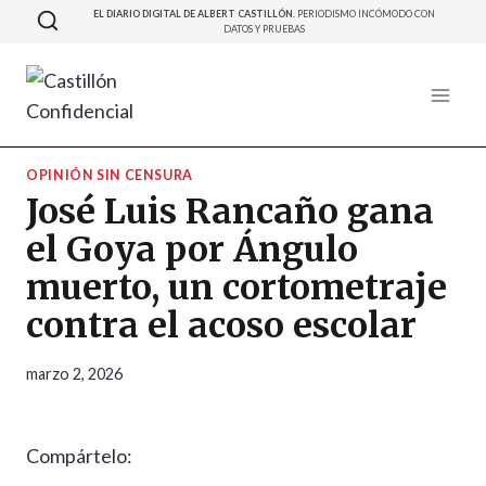
Saltar
EL DIARIO DIGITAL DE ALBERT CASTILLÓN.
PERIODISMO INCÓMODO CON
DATOS Y PRUEBAS
al
contenido
OPINIÓN SIN CENSURA
José Luis Rancaño gana
el Goya por Ángulo
muerto, un cortometraje
contra el acoso escolar
marzo 2, 2026
Compártelo: