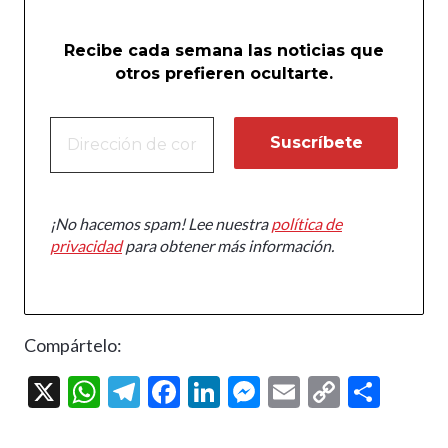
Recibe cada semana las noticias que
otros prefieren ocultarte.
¡No hacemos spam! Lee nuestra
política de
privacidad
para obtener más información.
Compártelo:
X
W
T
F
Li
M
E
C
C
h
el
ac
n
es
m
o
o