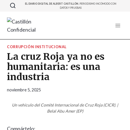
Saltar
EL DIARIO DIGITAL DE ALBERT CASTILLÓN.
PERIODISMO INCÓMODO CON
DATOS Y PRUEBAS
al
contenido
CORRUPCIÓN INSTITUCIONAL
La cruz Roja ya no es
humanitaria: es una
industria
noviembre 5, 2025
Un vehículo del Comité Internacional de Cruz Roja (CICR). |
Belal Abu Amer (EP)
Compártelo: