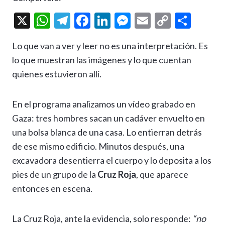
X
W
T
F
Li
M
E
C
C
h
el
ac
n
es
m
o
o
Lo que van a ver y leer no es una interpretación. Es
at
e
e
ke
se
ai
p
m
lo que muestran las imágenes y lo que cuentan
s
gr
b
dI
n
l
y
p
quienes estuvieron allí.
A
a
o
n
g
Li
ar
p
m
o
er
n
ti
En el programa analizamos un vídeo grabado en
p
k
k
r
Gaza: tres hombres sacan un cadáver envuelto en
una bolsa blanca de una casa. Lo entierran detrás
de ese mismo edificio. Minutos después, una
excavadora desentierra el cuerpo y lo deposita a los
pies de un grupo de la
Cruz Roja
, que aparece
entonces en escena.
La Cruz Roja, ante la evidencia, solo responde:
“no