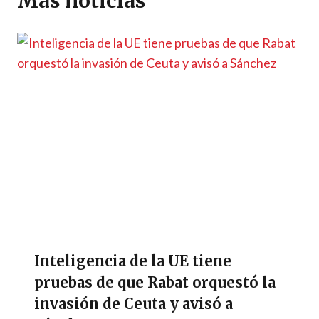
Más noticias
p
k
k
r
Inteligencia de la UE tiene
pruebas de que Rabat orquestó la
invasión de Ceuta y avisó a