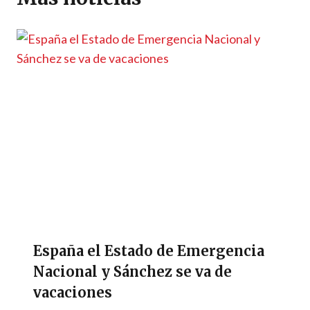
p
k
k
r
España el Estado de Emergencia
Nacional y Sánchez se va de
vacaciones