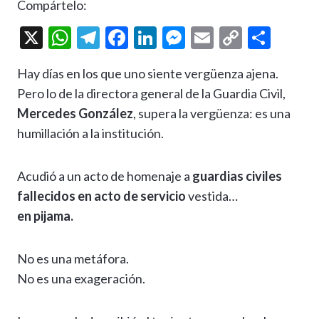
Compártelo:
X
W
T
F
Li
M
E
C
C
h
el
ac
n
es
m
o
o
Hay días en los que uno siente vergüenza ajena.
at
e
e
ke
se
ai
p
m
Pero lo de la directora general de la Guardia Civil,
s
gr
b
dI
n
l
y
p
Mercedes González
, supera la vergüenza: es una
A
a
o
n
g
Li
ar
humillación a la institución.
p
m
o
er
n
ti
p
k
k
r
Acudió a un acto de homenaje a
guardias civiles
fallecidos en acto de servicio
vestida…
en pijama.
No es una metáfora.
No es una exageración.