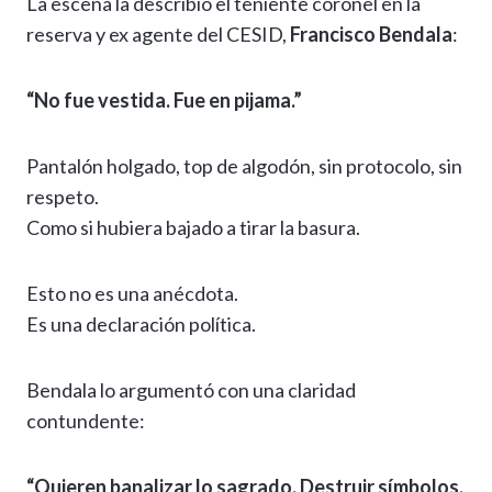
La escena la describió el teniente coronel en la
reserva y ex agente del CESID,
Francisco Bendala
:
“No fue vestida. Fue en pijama.”
Pantalón holgado, top de algodón, sin protocolo, sin
respeto.
Como si hubiera bajado a tirar la basura.
Esto no es una anécdota.
Es una declaración política.
Bendala lo argumentó con una claridad
contundente:
“Quieren banalizar lo sagrado. Destruir símbolos,