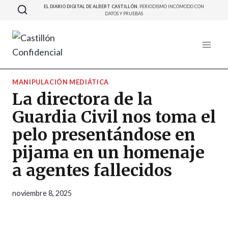
Saltar
EL DIARIO DIGITAL DE ALBERT CASTILLÓN.
PERIODISMO INCÓMODO CON
DATOS Y PRUEBAS
al
contenido
MANIPULACIÓN MEDIÁTICA
La directora de la
Guardia Civil nos toma el
pelo presentándose en
pijama en un homenaje
a agentes fallecidos
noviembre 8, 2025