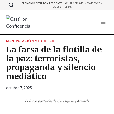
Saltar
EL DIARIO DIGITAL DE ALBERT CASTILLÓN.
PERIODISMO INCÓMODO CON
DATOS Y PRUEBAS
al
contenido
MANIPULACIÓN MEDIÁTICA
La farsa de la flotilla de
la paz: terroristas,
propaganda y silencio
mediático
octubre 7, 2025
El furor parte desde Cartagena. | Armada