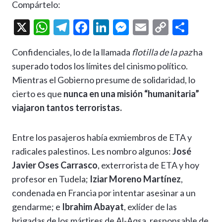
Compártelo:
X
W
T
F
Li
M
E
C
C
h
el
ac
n
es
m
o
o
Confidenciales, lo de la llamada
flotilla de la paz
ha
at
e
e
ke
se
ai
p
m
superado todos los límites del cinismo político.
s
gr
b
dI
n
l
y
p
Mientras el Gobierno presume de solidaridad, lo
A
a
o
n
g
Li
ar
cierto es que
nunca en una misión “humanitaria”
p
m
o
er
n
ti
viajaron tantos terroristas.
p
k
k
r
Entre los pasajeros había exmiembros de ETA y
radicales palestinos. Les nombro algunos:
José
Javier Oses Carrasco
, exterrorista de ETA y hoy
profesor en Tudela;
Iziar Moreno Martínez
,
condenada en Francia por intentar asesinar a un
gendarme; e
Ibrahim Abayat
, exlíder de las
brigadas de los mártires de Al-Aqsa, responsable de