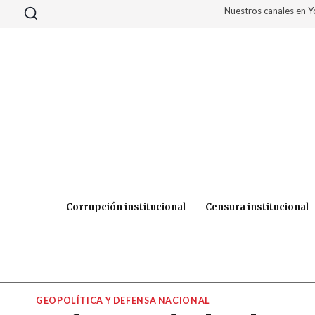
Saltar
Nuestros canales en 
al
contenido
Corrupción institucional
Censura institucional
GEOPOLÍTICA Y DEFENSA NACIONAL