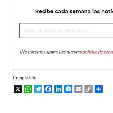
Recibe cada semana las notic
¡No hacemos spam! Lee nuestra
política de priv
Compártelo:
X
W
T
F
Li
M
E
C
C
h
el
ac
n
es
m
o
o
at
e
e
ke
se
ai
p
m