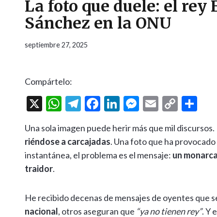
La foto que duele: el rey 
Sánchez en la ONU
septiembre 27, 2025
Compártelo:
X
W
T
F
Li
M
E
C
C
h
el
ac
n
es
m
o
o
Una sola imagen puede herir más que mil discursos.
at
e
e
ke
se
ai
p
m
riéndose a carcajadas
. Una foto que ha provocado 
s
gr
b
dI
n
l
y
p
instantánea, el problema es el mensaje:
un monarca
A
a
o
n
g
Li
ar
traidor
.
p
m
o
er
n
ti
p
k
k
r
He recibido decenas de mensajes de oyentes que se 
nacional
, otros aseguran que
“ya no tienen rey”
. Y 