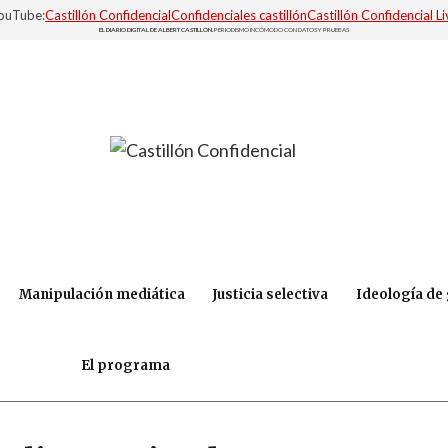
YouTube:
Castillón Confidencial
Confidenciales castillón
Castillón Confidencial Li
EL DIARIO DIGITAL DE ALBERT CASTILLÓN.
PERIODISMO INCÓMODO CON DATOS Y PRUEBAS
Manipulación mediática
Justicia selectiva
Ideología de
El programa