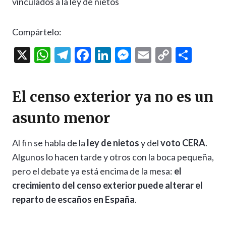
Compártelo:
X
W
T
F
Li
M
E
C
C
h
el
ac
n
es
m
o
o
at
e
e
ke
se
ai
p
m
El censo exterior ya no es un
s
gr
b
dI
n
l
y
p
asunto menor
A
a
o
n
g
Li
ar
p
m
o
er
n
ti
Al fin se habla de la
ley de nietos
y del
voto CERA
.
p
k
k
r
Algunos lo hacen tarde y otros con la boca pequeña,
pero el debate ya está encima de la mesa:
el
crecimiento del censo exterior puede alterar el
reparto de escaños en España
.