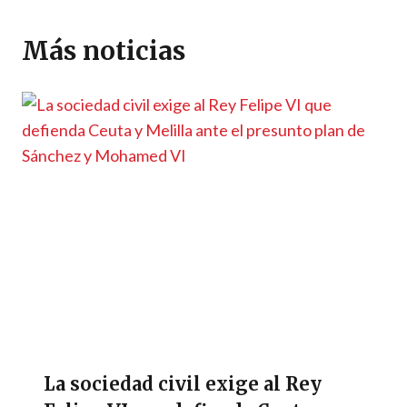
A
a
o
n
g
Li
ar
p
m
o
er
n
ti
Más noticias
p
k
k
r
La sociedad civil exige al Rey