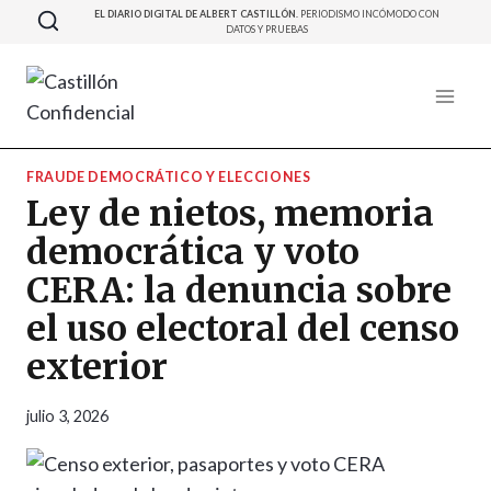
Saltar
EL DIARIO DIGITAL DE ALBERT CASTILLÓN.
PERIODISMO INCÓMODO CON
DATOS Y PRUEBAS
al
contenido
FRAUDE DEMOCRÁTICO Y ELECCIONES
Ley de nietos, memoria
democrática y voto
CERA: la denuncia sobre
el uso electoral del censo
exterior
julio 3, 2026