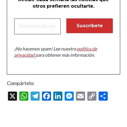
otros prefieren ocultarte.
¡No hacemos spam! Lee nuestra
política de
privacidad
para obtener más información.
Compártelo:
X
W
T
F
Li
M
E
C
C
h
el
ac
n
es
m
o
o
at
e
e
ke
se
ai
p
m
s
gr
b
dI
n
l
y
p