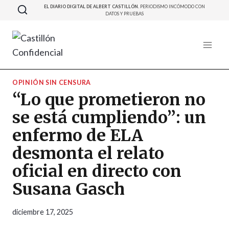
Saltar
EL DIARIO DIGITAL DE ALBERT CASTILLÓN.
PERIODISMO INCÓMODO CON
DATOS Y PRUEBAS
al
contenido
OPINIÓN SIN CENSURA
“Lo que prometieron no
se está cumpliendo”: un
enfermo de ELA
desmonta el relato
oficial en directo con
Susana Gasch
diciembre 17, 2025