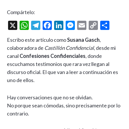
Compártelo:
X
W
T
F
Li
M
E
C
C
h
el
ac
n
es
m
o
o
Escribo este artículo como
Susana Gasch
,
at
e
e
ke
se
ai
p
m
colaboradora de
Castillón Confidencial
, desde mi
s
gr
b
dI
n
l
y
p
canal
Confesiones Confidenciales
, donde
A
a
o
n
g
Li
ar
escuchamos testimonios que rara vez llegan al
p
m
o
er
n
ti
discurso oficial. El que van a leer a continuación es
p
k
k
r
uno de ellos.
Hay conversaciones que no se olvidan.
No porque sean cómodas, sino precisamente por lo
contrario.