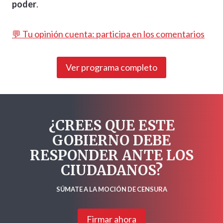
poder
.
💬 Tu opinión cuenta: participa en los comentarios
Ver programa completo
¿CREES QUE ESTE
GOBIERNO DEBE
RESPONDER ANTE LOS
CIUDADANOS?
SÚMATE A LA MOCIÓN DE CENSURA
Firmar ahora