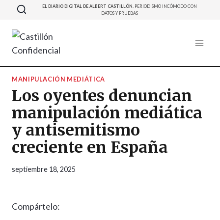
Saltar
EL DIARIO DIGITAL DE ALBERT CASTILLÓN.
PERIODISMO INCÓMODO CON
DATOS Y PRUEBAS
al
contenido
MANIPULACIÓN MEDIÁTICA
Los oyentes denuncian
manipulación mediática
y antisemitismo
creciente en España
septiembre 18, 2025
Compártelo: