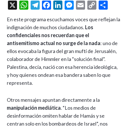
X
W
T
F
Li
M
E
C
C
h
el
ac
n
es
m
o
o
En este programa escuchamos voces que reflejan la
at
e
e
ke
se
ai
p
m
indignación de muchos ciudadanos.
Los
s
gr
b
dI
n
l
y
p
confidenciales nos recuerdan que el
A
a
o
n
g
Li
ar
antisemitismo actual no surge de la nada
: uno de
p
m
o
er
n
ti
ellos evocaba la figura del gran muftí de Jerusalén,
p
k
k
r
colaborador de Himmler en la “solución final”.
Palestina, decía, nació con esa herencia ideológica,
y hoy quienes ondean esa bandera saben lo que
representa.
Otros mensajes apuntan directamente a la
manipulación mediática
. “Los medios de
desinformación omiten hablar de Hamás y se
centran solo en los bombardeos de Israel”, nos