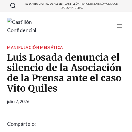
Saltar
EL DIARIO DIGITAL DE ALBERT CASTILLÓN.
PERIODISMO INCÓMODO CON
DATOS Y PRUEBAS
al
contenido
MANIPULACIÓN MEDIÁTICA
Luis Losada denuncia el
silencio de la Asociación
de la Prensa ante el caso
Vito Quiles
julio 7, 2026
Compártelo: