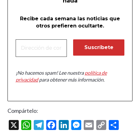
nada
Recibe cada semana las noticias que
otros prefieren ocultarte.
¡No hacemos spam! Lee nuestra
política de
privacidad
para obtener más información.
Compártelo:
X
W
T
F
Li
M
E
C
C
h
el
ac
n
es
m
o
o