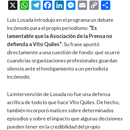
X
W
T
F
Li
M
E
C
C
h
el
ac
n
es
m
o
o
Luis Losada introdujo en el programa un debate
at
e
e
ke
se
ai
p
m
incómodo para el propio periodismo:
“Es
s
gr
b
dI
n
l
y
p
lamentable que la Asociación de la Prensa no
A
a
o
n
g
Li
ar
defienda a Vito Quiles”
. Su frase apuntó
p
m
o
er
n
ti
directamente a una cuestión de fondo: qué ocurre
p
k
k
r
cuando las organizaciones profesionales guardan
silencio ante el hostigamiento a un periodista
incómodo.
La intervención de Losada no fue una defensa
acrítica de todo lo que hace Vito Quiles. De hecho,
también incorporó matices sobre determinados
episodios y sobre el impacto que algunas decisiones
pueden tener en la credibilidad del propio