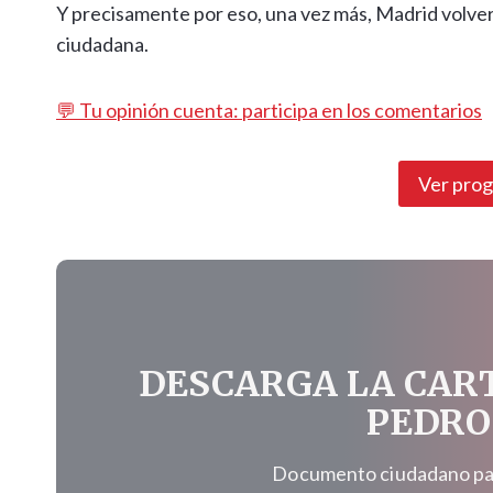
Y precisamente por eso, una vez más, Madrid volver
ciudadana.
💬 Tu opinión cuenta: participa en los comentarios
Ver pro
DESCARGA LA CAR
PEDRO
Documento ciudadano para