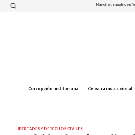
Saltar
Nuestros canales en 
al
contenido
Corrupción institucional
Censura institucional
LIBERTADES Y DERECHOS CIVILES