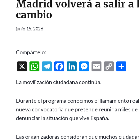
Madrid volverá a salir a 
cambio
junio 15, 2026
Compártelo:
X
W
T
F
Li
M
E
C
C
h
el
ac
n
es
m
o
o
La movilización ciudadana continúa.
at
e
e
ke
se
ai
p
m
s
gr
b
dI
n
l
y
p
Durante el programa conocimos el llamamiento rea
A
a
o
n
g
Li
ar
nueva convocatoria que pretende reunir a miles de 
p
m
o
er
n
ti
denunciar la situación que vive España.
p
k
k
r
Las organizadoras consideran que muchos ciudadan