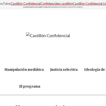
YouTube:
Castillón Confidencial
Confidenciales castillón
Castillón Confidencial Li
EL DIARIO DIGITAL DE ALBERT CASTILLÓN.
PERIODISMO INCÓMODO CON DATOS Y PRUEBAS
Manipulación mediática
Justicia selectiva
Ideología de
El programa