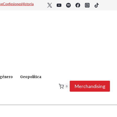
ve
Confesiones
Historia
 género
Geopolítica
Merchandising
0