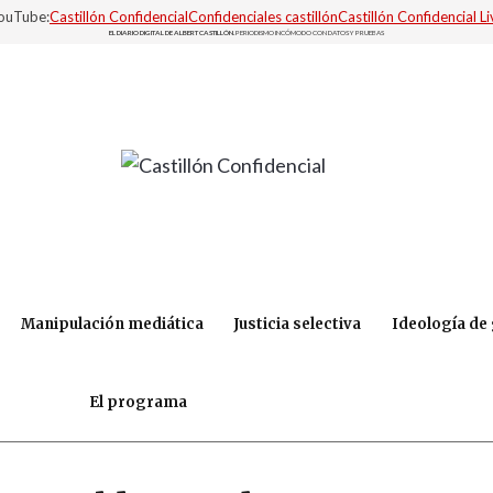
YouTube:
Castillón Confidencial
Confidenciales castillón
Castillón Confidencial Li
EL DIARIO DIGITAL DE ALBERT CASTILLÓN.
PERIODISMO INCÓMODO CON DATOS Y PRUEBAS
Manipulación mediática
Justicia selectiva
Ideología de
El programa