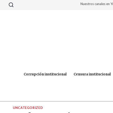
Saltar
Nuestros canales en 
al
contenido
Corrupción institucional
Censura institucional
UNCATEGORIZED