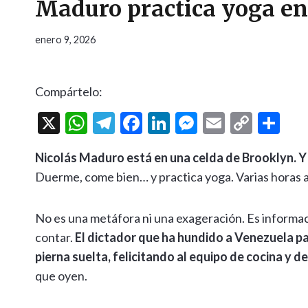
Maduro practica yoga en 
enero 9, 2026
Compártelo:
X
W
T
F
Li
M
E
C
C
h
el
ac
n
es
m
o
o
Nicolás Maduro está en una celda de Brooklyn. Y
at
e
e
ke
se
ai
p
m
Duerme, come bien… y practica yoga. Varias horas al
s
gr
b
dI
n
l
y
p
A
a
o
n
g
Li
ar
No es una metáfora ni una exageración. Es informa
p
m
o
er
n
ti
contar.
El dictador que ha hundido a Venezuela p
p
k
k
r
pierna suelta, felicitando al equipo de cocina y d
que oyen.