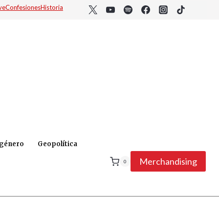
ve
Confesiones
Historia
 género
Geopolítica
Merchandising
0