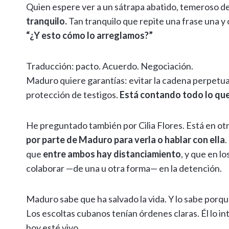
Quien espere ver a un sátrapa abatido, temeroso de 
tranquilo.
Tan tranquilo que repite una frase una y 
“¿Y esto cómo lo arreglamos?”
Traducción: pacto. Acuerdo. Negociación.
Maduro quiere garantías: evitar la cadena perpetua
protección de testigos.
Está contando todo lo que
He preguntado también por Cilia Flores. Está en ot
por parte de Maduro para verla o hablar con ella
.
que
entre ambos hay distanciamiento
, y que en l
colaborar —de una u otra forma— en la detención.
Maduro sabe que ha salvado la vida. Y lo sabe porq
Los escoltas cubanos tenían órdenes claras. Él lo intu
hoy esté vivo.