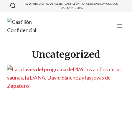
Saltar
EL DIARIO DIGITAL DE ALBERT CASTILLÓN.
PERIODISMO INCÓMODO CON
DATOS Y PRUEBAS
al
contenido
Uncategorized