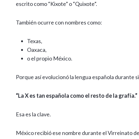
escrito como “Kixote” o “Quixote”.
También ocurre con nombres como:
Texas,
Oaxaca,
o el propio México.
Porque así evolucionó la lengua española durante si
“La X es tan española como el resto de la grafía.”
Esa es la clave.
México recibió ese nombre durante el Virreinato d