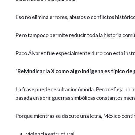
Eso no elimina errores, abusos o conflictos históric
Pero tampoco permite reducir toda la historia comú
Paco Álvarez fue especialmente duro con esta instr
“Reivindicar la X como algo indígena es típico d
La frase puede resultar incómoda. Pero refleja un h
basada en abrir guerras simbólicas constantes mien
Porque mientras se discute una letra, México cont
violencia estructural,