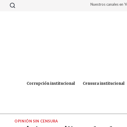
Saltar
Nuestros canales en 
al
contenido
Corrupción institucional
Censura institucional
OPINIÓN SIN CENSURA