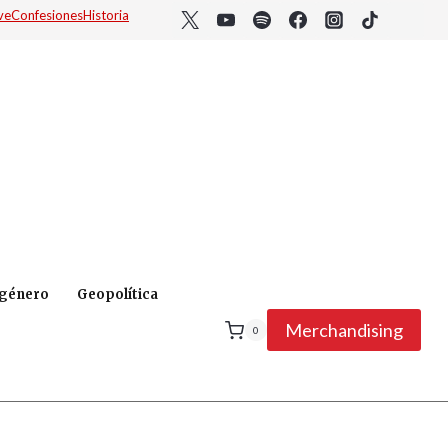
ve
Confesiones
Historia
 género
Geopolítica
Merchandising
0