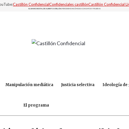
YouTube:
Castillón Confidencial
Confidenciales castillón
Castillón Confidencial Li
EL DIARIO DIGITAL DE ALBERT CASTILLÓN.
PERIODISMO INCÓMODO CON DATOS Y PRUEBAS
Manipulación mediática
Justicia selectiva
Ideología de
El programa