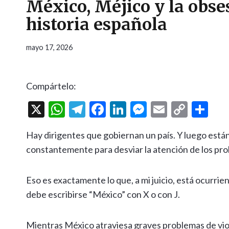
México, Méjico y la obses
historia española
mayo 17, 2026
Compártelo:
X
W
T
F
Li
M
E
C
C
h
el
ac
n
es
m
o
o
Hay dirigentes que gobiernan un país. Y luego están
at
e
e
ke
se
ai
p
m
constantemente para desviar la atención de los pro
s
gr
b
dI
n
l
y
p
A
a
o
n
g
Li
ar
Eso es exactamente lo que, a mi juicio, está ocurri
p
m
o
er
n
ti
debe escribirse “México” con X o con J.
p
k
k
r
Mientras México atraviesa graves problemas de viole