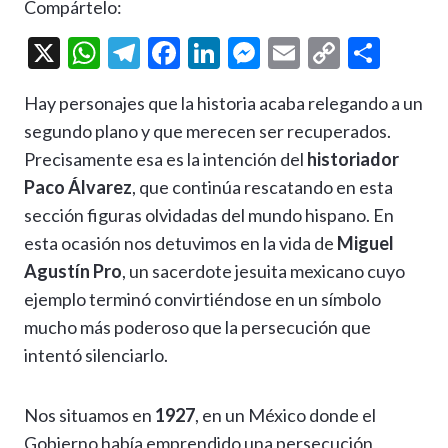
Compártelo:
X
W
T
F
Li
M
E
C
C
h
el
ac
n
es
m
o
o
Hay personajes que la historia acaba relegando a un
at
e
e
ke
se
ai
p
m
segundo plano y que merecen ser recuperados.
s
gr
b
dI
n
l
y
p
Precisamente esa es la intención del
historiador
A
a
o
n
g
Li
ar
Paco Álvarez
, que continúa rescatando en esta
p
m
o
er
n
ti
sección figuras olvidadas del mundo hispano. En
p
k
k
r
esta ocasión nos detuvimos en la vida de
Miguel
Agustín Pro
, un sacerdote jesuita mexicano cuyo
ejemplo terminó convirtiéndose en un símbolo
mucho más poderoso que la persecución que
intentó silenciarlo.
Nos situamos en
1927
, en un México donde el
Gobierno había emprendido una persecución