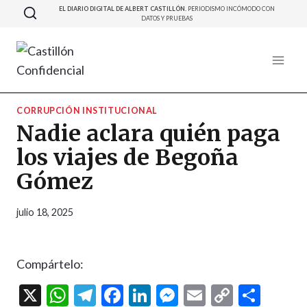
Saltar
EL DIARIO DIGITAL DE ALBERT CASTILLÓN.
PERIODISMO INCÓMODO CON
DATOS Y PRUEBAS
al
contenido
CORRUPCIÓN INSTITUCIONAL
Nadie aclara quién paga
los viajes de Begoña
Gómez
julio 18, 2025
Compártelo:
X
W
T
F
Li
M
E
C
C