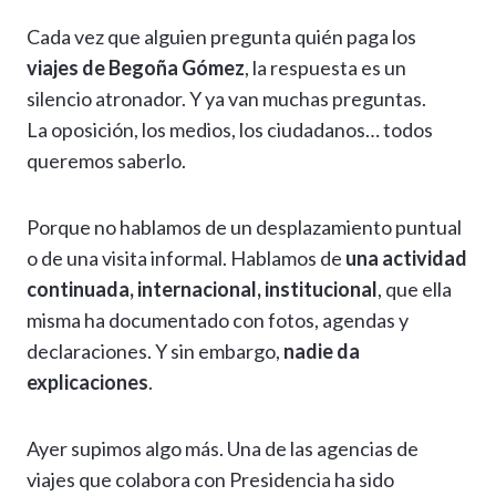
h
el
ac
n
es
m
o
o
Cada vez que alguien pregunta quién paga los
at
e
e
ke
se
ai
p
m
viajes de Begoña Gómez
, la respuesta es un
s
gr
b
dI
n
l
y
p
silencio atronador. Y ya van muchas preguntas.
A
a
o
n
g
Li
ar
La oposición, los medios, los ciudadanos… todos
p
m
o
er
n
ti
queremos saberlo.
p
k
k
r
Porque no hablamos de un desplazamiento puntual
o de una visita informal. Hablamos de
una actividad
continuada, internacional, institucional
, que ella
misma ha documentado con fotos, agendas y
declaraciones. Y sin embargo,
nadie da
explicaciones
.
Ayer supimos algo más. Una de las agencias de
viajes que colabora con Presidencia ha sido