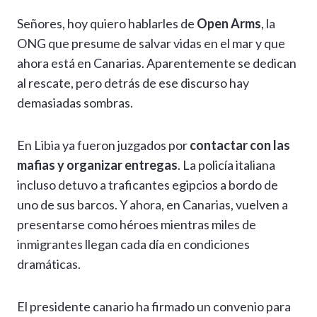
h
el
ac
n
es
m
o
o
Señores, hoy quiero hablarles de
Open Arms
, la
at
e
e
ke
se
ai
p
m
ONG que presume de salvar vidas en el mar y que
s
gr
b
dI
n
l
y
p
ahora está en Canarias. Aparentemente se dedican
A
a
o
n
g
Li
ar
al rescate, pero detrás de ese discurso hay
p
m
o
er
n
ti
demasiadas sombras.
p
k
k
r
En Libia ya fueron juzgados por
contactar con las
mafias y organizar entregas
. La policía italiana
incluso detuvo a traficantes egipcios a bordo de
uno de sus barcos. Y ahora, en Canarias, vuelven a
presentarse como héroes mientras miles de
inmigrantes llegan cada día en condiciones
dramáticas.
El presidente canario ha firmado un convenio para