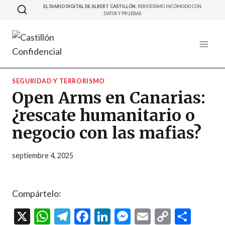
Saltar
EL DIARIO DIGITAL DE ALBERT CASTILLÓN.
PERIODISMO INCÓMODO CON
DATOS Y PRUEBAS
al
contenido
SEGURIDAD Y TERRORISMO
Open Arms en Canarias:
¿rescate humanitario o
negocio con las mafias?
septiembre 4, 2025
Compártelo:
X
W
T
F
Li
M
E
C
C