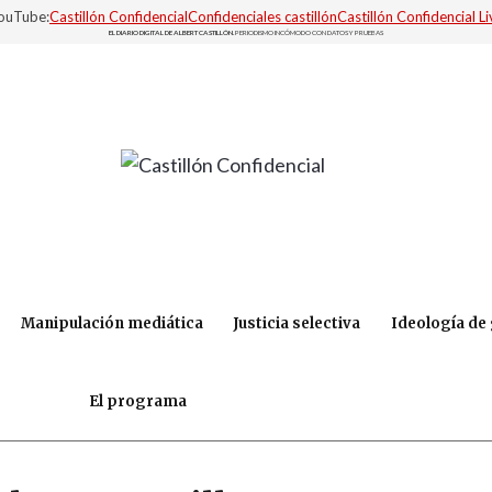
YouTube:
Castillón Confidencial
Confidenciales castillón
Castillón Confidencial Li
EL DIARIO DIGITAL DE ALBERT CASTILLÓN.
PERIODISMO INCÓMODO CON DATOS Y PRUEBAS
Manipulación mediática
Justicia selectiva
Ideología de
El programa