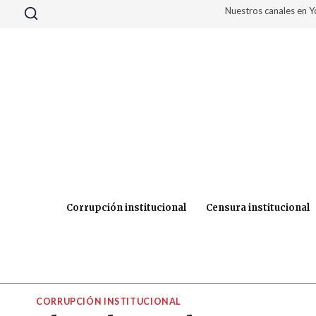
Saltar
Nuestros canales en 
al
contenido
Corrupción institucional
Censura institucional
CORRUPCIÓN INSTITUCIONAL