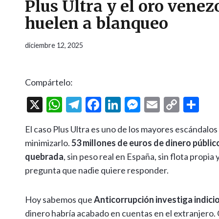
Plus Ultra y el oro venez
huelen a blanqueo
diciembre 12, 2025
Compártelo:
X
W
T
F
Li
M
E
C
C
h
el
ac
n
es
m
o
o
El caso Plus Ultra es uno de los mayores escándalos 
at
e
e
ke
se
ai
p
m
minimizarlo.
53 millones de euros de dinero públic
s
gr
b
dI
n
l
y
p
quebrada
, sin peso real en España, sin flota propia
A
a
o
n
g
Li
ar
pregunta que nadie quiere responder.
p
m
o
er
n
ti
p
k
k
r
Hoy sabemos que
Anticorrupción investiga indic
dinero habría acabado en cuentas en el extranjero