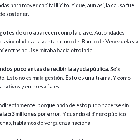
s para mover capital ilícito. Y que, aun así, la causa fue
de sostener.
ngotes de oro aparecen como la clave
. Autoridades
 vinculados a la venta de oro del Banco de Venezuela y a
entras aquí se miraba hacia otro lado.
endos poco antes de recibir la ayuda pública
. Seis
do. Esto no es mala gestión.
Esto es una trama
. Y como
strativos y empresariales.
 indirectamente, porque nada de esto pudo hacerse sin
la 53 millones por error
. Y cuando el dinero público
echas, hablamos de vergüenza nacional.