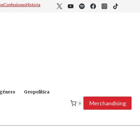
ve
Confesiones
Historia
 género
Geopolítica
Merchandising
0