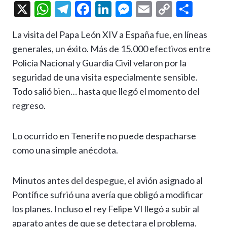
X
W
T
F
Li
M
E
C
C
h
el
ac
n
es
m
o
o
La visita del Papa León XIV a España fue, en líneas
at
e
e
ke
se
ai
p
m
generales, un éxito. Más de 15.000 efectivos entre
s
gr
b
dI
n
l
y
p
Policía Nacional y Guardia Civil velaron por la
A
a
o
n
g
Li
ar
seguridad de una visita especialmente sensible.
p
m
o
er
n
ti
Todo salió bien… hasta que llegó el momento del
p
k
k
r
regreso.
Lo ocurrido en Tenerife no puede despacharse
como una simple anécdota.
Minutos antes del despegue, el avión asignado al
Pontífice sufrió una avería que obligó a modificar
los planes. Incluso el rey Felipe VI llegó a subir al
aparato antes de que se detectara el problema.