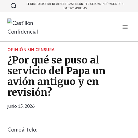
Saltar
EL DIARIO DIGITAL DE ALBERT CASTILLÓN.
PERIODISMO INCÓMODO CON
DATOS Y PRUEBAS
al
contenido
OPINIÓN SIN CENSURA
¿Por qué se puso al
servicio del Papa un
avión antiguo y en
revisión?
junio 15, 2026
Compártelo: