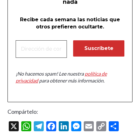
nada
Recibe cada semana las noticias que
otros prefieren ocultarte.
¡No hacemos spam! Lee nuestra
política de
privacidad
para obtener más información.
Compártelo:
X
W
T
F
Li
M
E
C
C
h
el
ac
n
es
m
o
o