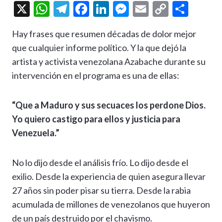
X
W
T
F
Li
M
E
C
C
h
el
ac
n
es
m
o
o
Hay frases que resumen décadas de dolor mejor
at
e
e
ke
se
ai
p
m
que cualquier informe político. Y la que dejó la
s
gr
b
dI
n
l
y
p
artista y activista venezolana Azabache durante su
A
a
o
n
g
Li
ar
intervención en el programa es una de ellas:
p
m
o
er
n
ti
p
k
k
r
“Que a Maduro y sus secuaces los perdone Dios.
Yo quiero castigo para ellos y justicia para
Venezuela.”
No lo dijo desde el análisis frío. Lo dijo desde el
exilio. Desde la experiencia de quien asegura llevar
27 años sin poder pisar su tierra. Desde la rabia
acumulada de millones de venezolanos que huyeron
de un país destruido por el chavismo.