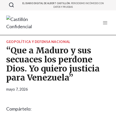
Saltar
EL DIARIO DIGITAL DE ALBERT CASTILLÓN.
PERIODISMO INCÓMODO CON
DATOS Y PRUEBAS
al
contenido
GEOPOLÍTICA Y DEFENSA NACIONAL
“Que a Maduro y sus
secuaces los perdone
Dios. Yo quiero justicia
para Venezuela”
mayo 7, 2026
Compártelo: